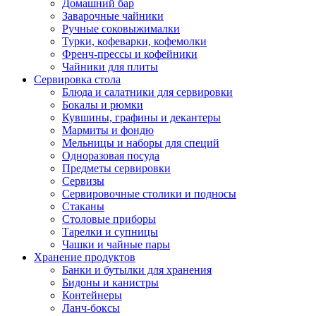
Домашний бар
Заварочные чайники
Ручные соковыжималки
Турки, кофеварки, кофемолки
Френч-прессы и кофейники
Чайники для плиты
Сервировка стола
Блюда и салатники для сервировки
Бокалы и рюмки
Кувшины, графины и декантеры
Мармиты и фондю
Мельницы и наборы для специй
Одноразовая посуда
Предметы сервировки
Сервизы
Сервировочные столики и подносы
Стаканы
Столовые приборы
Тарелки и супницы
Чашки и чайные пары
Хранение продуктов
Банки и бутылки для хранения
Бидоны и канистры
Контейнеры
Ланч-боксы