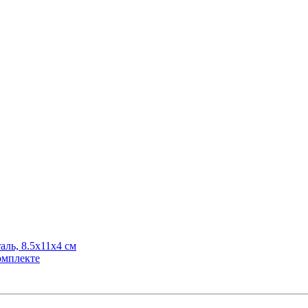
ль, 8.5х11х4 см
омплекте