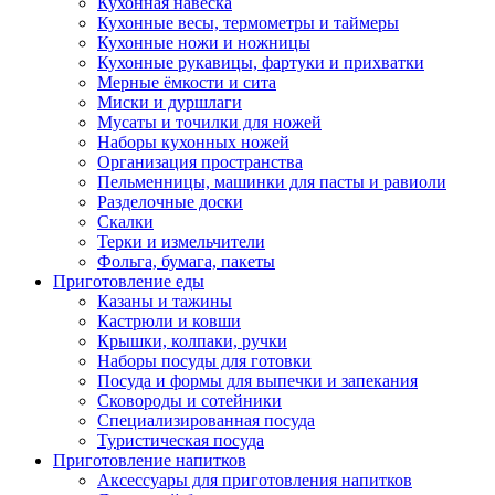
Кухонная навеска
Кухонные весы, термометры и таймеры
Кухонные ножи и ножницы
Кухонные рукавицы, фартуки и прихватки
Мерные ёмкости и сита
Миски и дуршлаги
Мусаты и точилки для ножей
Наборы кухонных ножей
Организация пространства
Пельменницы, машинки для пасты и равиоли
Разделочные доски
Скалки
Терки и измельчители
Фольга, бумага, пакеты
Приготовление еды
Казаны и тажины
Кастрюли и ковши
Крышки, колпаки, ручки
Наборы посуды для готовки
Посуда и формы для выпечки и запекания
Сковороды и сотейники
Специализированная посуда
Туристическая посуда
Приготовление напитков
Аксессуары для приготовления напитков