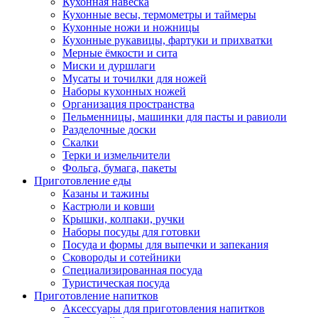
Кухонная навеска
Кухонные весы, термометры и таймеры
Кухонные ножи и ножницы
Кухонные рукавицы, фартуки и прихватки
Мерные ёмкости и сита
Миски и дуршлаги
Мусаты и точилки для ножей
Наборы кухонных ножей
Организация пространства
Пельменницы, машинки для пасты и равиоли
Разделочные доски
Скалки
Терки и измельчители
Фольга, бумага, пакеты
Приготовление еды
Казаны и тажины
Кастрюли и ковши
Крышки, колпаки, ручки
Наборы посуды для готовки
Посуда и формы для выпечки и запекания
Сковороды и сотейники
Специализированная посуда
Туристическая посуда
Приготовление напитков
Аксессуары для приготовления напитков