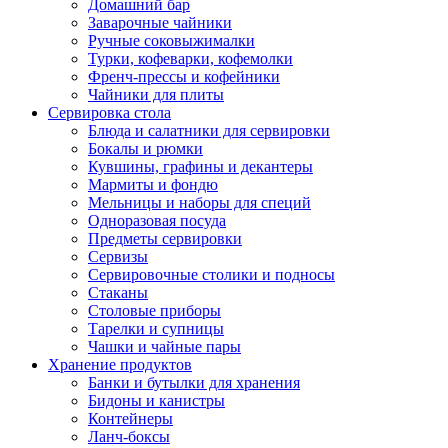
Домашний бар
Заварочные чайники
Ручные соковыжималки
Турки, кофеварки, кофемолки
Френч-прессы и кофейники
Чайники для плиты
Сервировка стола
Блюда и салатники для сервировки
Бокалы и рюмки
Кувшины, графины и декантеры
Мармиты и фондю
Мельницы и наборы для специй
Одноразовая посуда
Предметы сервировки
Сервизы
Сервировочные столики и подносы
Стаканы
Столовые приборы
Тарелки и супницы
Чашки и чайные пары
Хранение продуктов
Банки и бутылки для хранения
Бидоны и канистры
Контейнеры
Ланч-боксы