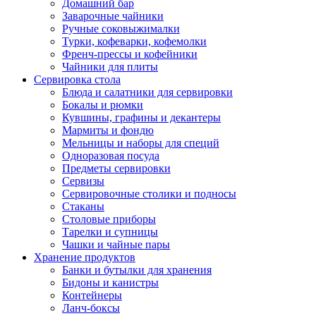
Домашний бар
Заварочные чайники
Ручные соковыжималки
Турки, кофеварки, кофемолки
Френч-прессы и кофейники
Чайники для плиты
Сервировка стола
Блюда и салатники для сервировки
Бокалы и рюмки
Кувшины, графины и декантеры
Мармиты и фондю
Мельницы и наборы для специй
Одноразовая посуда
Предметы сервировки
Сервизы
Сервировочные столики и подносы
Стаканы
Столовые приборы
Тарелки и супницы
Чашки и чайные пары
Хранение продуктов
Банки и бутылки для хранения
Бидоны и канистры
Контейнеры
Ланч-боксы