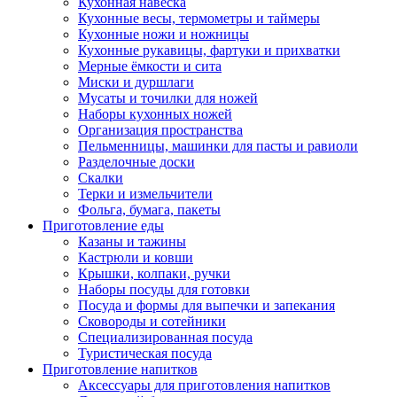
Кухонная навеска
Кухонные весы, термометры и таймеры
Кухонные ножи и ножницы
Кухонные рукавицы, фартуки и прихватки
Мерные ёмкости и сита
Миски и дуршлаги
Мусаты и точилки для ножей
Наборы кухонных ножей
Организация пространства
Пельменницы, машинки для пасты и равиоли
Разделочные доски
Скалки
Терки и измельчители
Фольга, бумага, пакеты
Приготовление еды
Казаны и тажины
Кастрюли и ковши
Крышки, колпаки, ручки
Наборы посуды для готовки
Посуда и формы для выпечки и запекания
Сковороды и сотейники
Специализированная посуда
Туристическая посуда
Приготовление напитков
Аксессуары для приготовления напитков