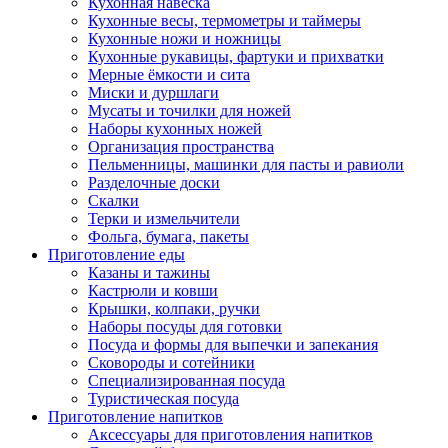
Кухонная навеска
Кухонные весы, термометры и таймеры
Кухонные ножи и ножницы
Кухонные рукавицы, фартуки и прихватки
Мерные ёмкости и сита
Миски и дуршлаги
Мусаты и точилки для ножей
Наборы кухонных ножей
Организация пространства
Пельменницы, машинки для пасты и равиоли
Разделочные доски
Скалки
Терки и измельчители
Фольга, бумага, пакеты
Приготовление еды
Казаны и тажины
Кастрюли и ковши
Крышки, колпаки, ручки
Наборы посуды для готовки
Посуда и формы для выпечки и запекания
Сковороды и сотейники
Специализированная посуда
Туристическая посуда
Приготовление напитков
Аксессуары для приготовления напитков