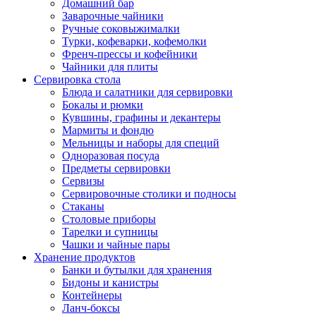
Домашний бар
Заварочные чайники
Ручные соковыжималки
Турки, кофеварки, кофемолки
Френч-прессы и кофейники
Чайники для плиты
Сервировка стола
Блюда и салатники для сервировки
Бокалы и рюмки
Кувшины, графины и декантеры
Мармиты и фондю
Мельницы и наборы для специй
Одноразовая посуда
Предметы сервировки
Сервизы
Сервировочные столики и подносы
Стаканы
Столовые приборы
Тарелки и супницы
Чашки и чайные пары
Хранение продуктов
Банки и бутылки для хранения
Бидоны и канистры
Контейнеры
Ланч-боксы