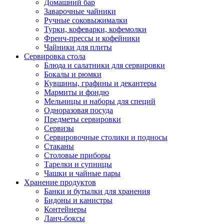
Домашний бар
Заварочные чайники
Ручные соковыжималки
Турки, кофеварки, кофемолки
Френч-прессы и кофейники
Чайники для плиты
Сервировка стола
Блюда и салатники для сервировки
Бокалы и рюмки
Кувшины, графины и декантеры
Мармиты и фондю
Мельницы и наборы для специй
Одноразовая посуда
Предметы сервировки
Сервизы
Сервировочные столики и подносы
Стаканы
Столовые приборы
Тарелки и супницы
Чашки и чайные пары
Хранение продуктов
Банки и бутылки для хранения
Бидоны и канистры
Контейнеры
Ланч-боксы