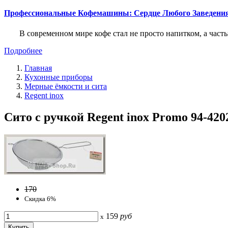
Профессиональные Кофемашины: Сердце Любого Заведени
В современном мире кофе стал не просто напитком, а част
Подробнее
Главная
Кухонные приборы
Мерные ёмкости и сита
Regent inox
Сито с ручкой Regent inox Promo 94-4202
170
Скидка 6%
159
руб
x