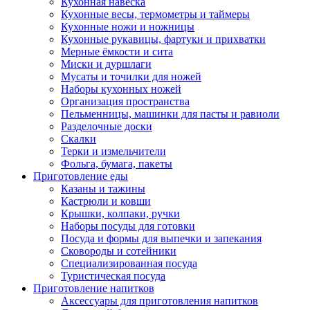
Кухонная навеска
Кухонные весы, термометры и таймеры
Кухонные ножи и ножницы
Кухонные рукавицы, фартуки и прихватки
Мерные ёмкости и сита
Миски и дуршлаги
Мусаты и точилки для ножей
Наборы кухонных ножей
Организация пространства
Пельменницы, машинки для пасты и равиоли
Разделочные доски
Скалки
Терки и измельчители
Фольга, бумага, пакеты
Приготовление еды
Казаны и тажины
Кастрюли и ковши
Крышки, колпаки, ручки
Наборы посуды для готовки
Посуда и формы для выпечки и запекания
Сковороды и сотейники
Специализированная посуда
Туристическая посуда
Приготовление напитков
Аксессуары для приготовления напитков