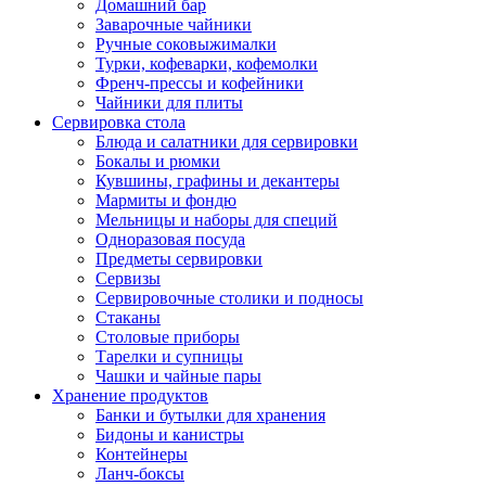
Домашний бар
Заварочные чайники
Ручные соковыжималки
Турки, кофеварки, кофемолки
Френч-прессы и кофейники
Чайники для плиты
Сервировка стола
Блюда и салатники для сервировки
Бокалы и рюмки
Кувшины, графины и декантеры
Мармиты и фондю
Мельницы и наборы для специй
Одноразовая посуда
Предметы сервировки
Сервизы
Сервировочные столики и подносы
Стаканы
Столовые приборы
Тарелки и супницы
Чашки и чайные пары
Хранение продуктов
Банки и бутылки для хранения
Бидоны и канистры
Контейнеры
Ланч-боксы