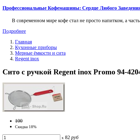
Профессиональные Кофемашины: Сердце Любого Заведени
В современном мире кофе стал не просто напитком, а част
Подробнее
Главная
Кухонные приборы
Мерные ёмкости и сита
Regent inox
Сито с ручкой Regent inox Promo 94-4204,
100
Скидка 18%
82
руб
x