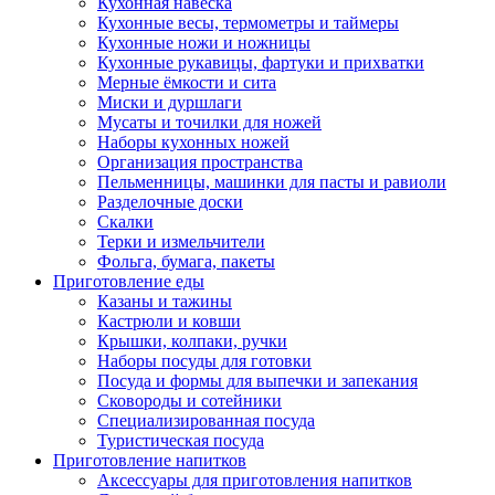
Кухонная навеска
Кухонные весы, термометры и таймеры
Кухонные ножи и ножницы
Кухонные рукавицы, фартуки и прихватки
Мерные ёмкости и сита
Миски и дуршлаги
Мусаты и точилки для ножей
Наборы кухонных ножей
Организация пространства
Пельменницы, машинки для пасты и равиоли
Разделочные доски
Скалки
Терки и измельчители
Фольга, бумага, пакеты
Приготовление еды
Казаны и тажины
Кастрюли и ковши
Крышки, колпаки, ручки
Наборы посуды для готовки
Посуда и формы для выпечки и запекания
Сковороды и сотейники
Специализированная посуда
Туристическая посуда
Приготовление напитков
Аксессуары для приготовления напитков