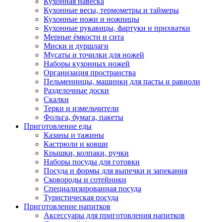
Кухонная навеска
Кухонные весы, термометры и таймеры
Кухонные ножи и ножницы
Кухонные рукавицы, фартуки и прихватки
Мерные ёмкости и сита
Миски и дуршлаги
Мусаты и точилки для ножей
Наборы кухонных ножей
Организация пространства
Пельменницы, машинки для пасты и равиоли
Разделочные доски
Скалки
Терки и измельчители
Фольга, бумага, пакеты
Приготовление еды
Казаны и тажины
Кастрюли и ковши
Крышки, колпаки, ручки
Наборы посуды для готовки
Посуда и формы для выпечки и запекания
Сковороды и сотейники
Специализированная посуда
Туристическая посуда
Приготовление напитков
Аксессуары для приготовления напитков