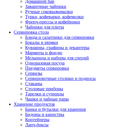
Домашний бар
Заварочные чайники
Ручные соковыжималки
Турки, кофеварки, кофемолки
Френч-прессы и кофейники
Чайники для плиты
Сервировка стола
Блюда и салатники для сервировки
Бокалы и рюмки
Кувшины, графины и декантеры
Мармиты и фондю
Мельницы и наборы для специй
Одноразовая посуда
Предметы сервировки
Сервизы
Сервировочные столики и подносы
Стаканы
Столовые приборы
Тарелки и супницы
Чашки и чайные пары
Хранение продуктов
Банки и бутылки для хранения
Бидоны и канистры
Контейнеры
Ланч-боксы