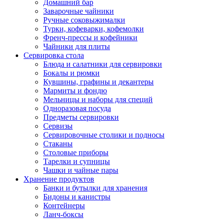
Домашний бар
Заварочные чайники
Ручные соковыжималки
Турки, кофеварки, кофемолки
Френч-прессы и кофейники
Чайники для плиты
Сервировка стола
Блюда и салатники для сервировки
Бокалы и рюмки
Кувшины, графины и декантеры
Мармиты и фондю
Мельницы и наборы для специй
Одноразовая посуда
Предметы сервировки
Сервизы
Сервировочные столики и подносы
Стаканы
Столовые приборы
Тарелки и супницы
Чашки и чайные пары
Хранение продуктов
Банки и бутылки для хранения
Бидоны и канистры
Контейнеры
Ланч-боксы