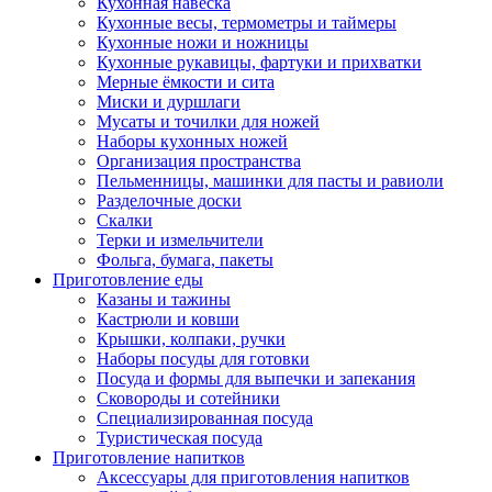
Кухонная навеска
Кухонные весы, термометры и таймеры
Кухонные ножи и ножницы
Кухонные рукавицы, фартуки и прихватки
Мерные ёмкости и сита
Миски и дуршлаги
Мусаты и точилки для ножей
Наборы кухонных ножей
Организация пространства
Пельменницы, машинки для пасты и равиоли
Разделочные доски
Скалки
Терки и измельчители
Фольга, бумага, пакеты
Приготовление еды
Казаны и тажины
Кастрюли и ковши
Крышки, колпаки, ручки
Наборы посуды для готовки
Посуда и формы для выпечки и запекания
Сковороды и сотейники
Специализированная посуда
Туристическая посуда
Приготовление напитков
Аксессуары для приготовления напитков