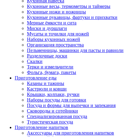
Кухонная навеска
Кухонные весы, термометры и таймеры
Кухонные ножи и ножницы
Кухонные рукавицы, фартуки и прихватки
Мерные ёмкости и сита
Миски и дуршлаги
Мусаты и точилки для ножей
Наборы кухонных ножей
Организация пространства
Пельменницы, машинки для пасты и равиоли
Разделочные доски
Скалки
Терки и измельчители
Фольга, бумага, пакеты
Приготовление еды
Казаны и тажины
Кастрюли и ковши
Крышки, колпаки, ручки
Наборы посуды для готовки
Посуда и формы для выпечки и запекания
Сковороды и сотейники
Специализированная посуда
Туристическая посуда
Приготовление напитков
Аксессуары для приготовления напитков