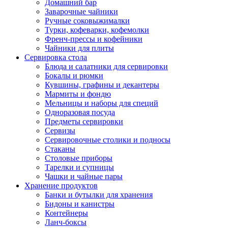
Домашний бар
Заварочные чайники
Ручные соковыжималки
Турки, кофеварки, кофемолки
Френч-прессы и кофейники
Чайники для плиты
Сервировка стола
Блюда и салатники для сервировки
Бокалы и рюмки
Кувшины, графины и декантеры
Мармиты и фондю
Мельницы и наборы для специй
Одноразовая посуда
Предметы сервировки
Сервизы
Сервировочные столики и подносы
Стаканы
Столовые приборы
Тарелки и супницы
Чашки и чайные пары
Хранение продуктов
Банки и бутылки для хранения
Бидоны и канистры
Контейнеры
Ланч-боксы