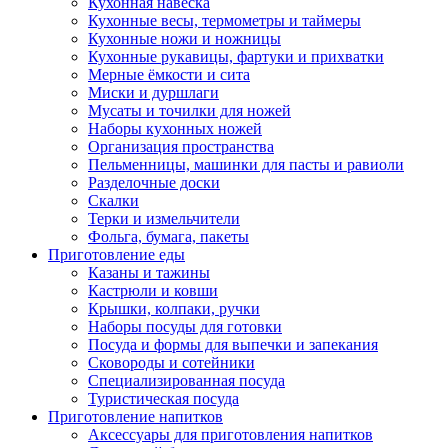
Кухонная навеска
Кухонные весы, термометры и таймеры
Кухонные ножи и ножницы
Кухонные рукавицы, фартуки и прихватки
Мерные ёмкости и сита
Миски и дуршлаги
Мусаты и точилки для ножей
Наборы кухонных ножей
Организация пространства
Пельменницы, машинки для пасты и равиоли
Разделочные доски
Скалки
Терки и измельчители
Фольга, бумага, пакеты
Приготовление еды
Казаны и тажины
Кастрюли и ковши
Крышки, колпаки, ручки
Наборы посуды для готовки
Посуда и формы для выпечки и запекания
Сковороды и сотейники
Специализированная посуда
Туристическая посуда
Приготовление напитков
Аксессуары для приготовления напитков