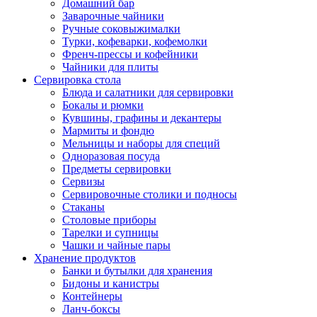
Домашний бар
Заварочные чайники
Ручные соковыжималки
Турки, кофеварки, кофемолки
Френч-прессы и кофейники
Чайники для плиты
Сервировка стола
Блюда и салатники для сервировки
Бокалы и рюмки
Кувшины, графины и декантеры
Мармиты и фондю
Мельницы и наборы для специй
Одноразовая посуда
Предметы сервировки
Сервизы
Сервировочные столики и подносы
Стаканы
Столовые приборы
Тарелки и супницы
Чашки и чайные пары
Хранение продуктов
Банки и бутылки для хранения
Бидоны и канистры
Контейнеры
Ланч-боксы