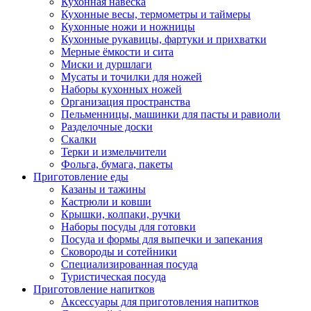
Кухонная навеска
Кухонные весы, термометры и таймеры
Кухонные ножи и ножницы
Кухонные рукавицы, фартуки и прихватки
Мерные ёмкости и сита
Миски и дуршлаги
Мусаты и точилки для ножей
Наборы кухонных ножей
Организация пространства
Пельменницы, машинки для пасты и равиоли
Разделочные доски
Скалки
Терки и измельчители
Фольга, бумага, пакеты
Приготовление еды
Казаны и тажины
Кастрюли и ковши
Крышки, колпаки, ручки
Наборы посуды для готовки
Посуда и формы для выпечки и запекания
Сковороды и сотейники
Специализированная посуда
Туристическая посуда
Приготовление напитков
Аксессуары для приготовления напитков