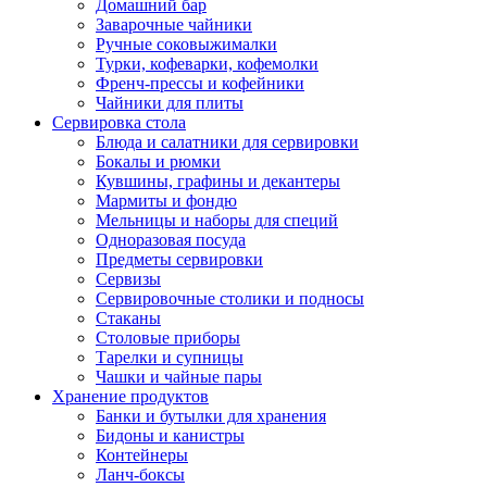
Домашний бар
Заварочные чайники
Ручные соковыжималки
Турки, кофеварки, кофемолки
Френч-прессы и кофейники
Чайники для плиты
Сервировка стола
Блюда и салатники для сервировки
Бокалы и рюмки
Кувшины, графины и декантеры
Мармиты и фондю
Мельницы и наборы для специй
Одноразовая посуда
Предметы сервировки
Сервизы
Сервировочные столики и подносы
Стаканы
Столовые приборы
Тарелки и супницы
Чашки и чайные пары
Хранение продуктов
Банки и бутылки для хранения
Бидоны и канистры
Контейнеры
Ланч-боксы