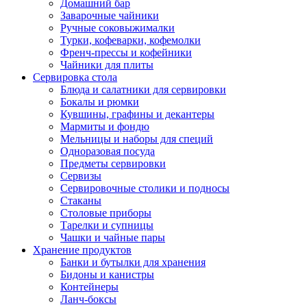
Домашний бар
Заварочные чайники
Ручные соковыжималки
Турки, кофеварки, кофемолки
Френч-прессы и кофейники
Чайники для плиты
Сервировка стола
Блюда и салатники для сервировки
Бокалы и рюмки
Кувшины, графины и декантеры
Мармиты и фондю
Мельницы и наборы для специй
Одноразовая посуда
Предметы сервировки
Сервизы
Сервировочные столики и подносы
Стаканы
Столовые приборы
Тарелки и супницы
Чашки и чайные пары
Хранение продуктов
Банки и бутылки для хранения
Бидоны и канистры
Контейнеры
Ланч-боксы