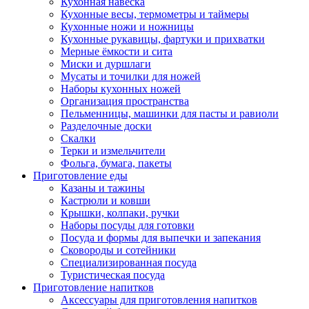
Кухонная навеска
Кухонные весы, термометры и таймеры
Кухонные ножи и ножницы
Кухонные рукавицы, фартуки и прихватки
Мерные ёмкости и сита
Миски и дуршлаги
Мусаты и точилки для ножей
Наборы кухонных ножей
Организация пространства
Пельменницы, машинки для пасты и равиоли
Разделочные доски
Скалки
Терки и измельчители
Фольга, бумага, пакеты
Приготовление еды
Казаны и тажины
Кастрюли и ковши
Крышки, колпаки, ручки
Наборы посуды для готовки
Посуда и формы для выпечки и запекания
Сковороды и сотейники
Специализированная посуда
Туристическая посуда
Приготовление напитков
Аксессуары для приготовления напитков