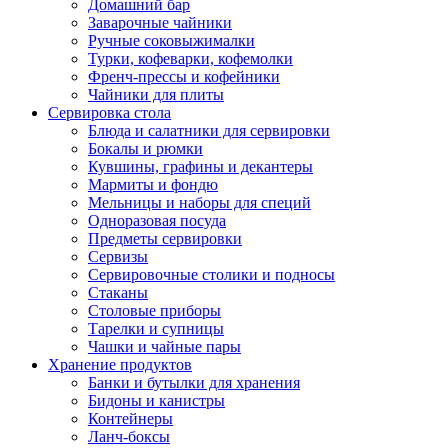
Домашний бар
Заварочные чайники
Ручные соковыжималки
Турки, кофеварки, кофемолки
Френч-прессы и кофейники
Чайники для плиты
Сервировка стола
Блюда и салатники для сервировки
Бокалы и рюмки
Кувшины, графины и декантеры
Мармиты и фондю
Мельницы и наборы для специй
Одноразовая посуда
Предметы сервировки
Сервизы
Сервировочные столики и подносы
Стаканы
Столовые приборы
Тарелки и супницы
Чашки и чайные пары
Хранение продуктов
Банки и бутылки для хранения
Бидоны и канистры
Контейнеры
Ланч-боксы