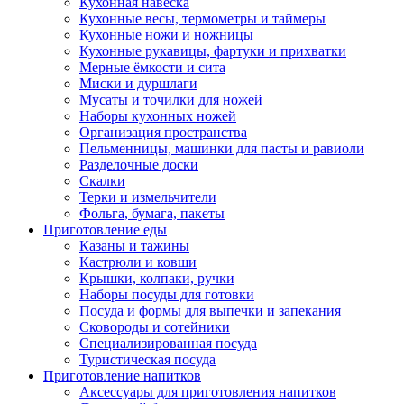
Кухонная навеска
Кухонные весы, термометры и таймеры
Кухонные ножи и ножницы
Кухонные рукавицы, фартуки и прихватки
Мерные ёмкости и сита
Миски и дуршлаги
Мусаты и точилки для ножей
Наборы кухонных ножей
Организация пространства
Пельменницы, машинки для пасты и равиоли
Разделочные доски
Скалки
Терки и измельчители
Фольга, бумага, пакеты
Приготовление еды
Казаны и тажины
Кастрюли и ковши
Крышки, колпаки, ручки
Наборы посуды для готовки
Посуда и формы для выпечки и запекания
Сковороды и сотейники
Специализированная посуда
Туристическая посуда
Приготовление напитков
Аксессуары для приготовления напитков