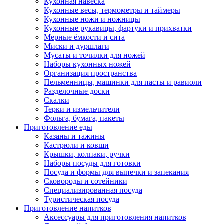
Кухонная навеска
Кухонные весы, термометры и таймеры
Кухонные ножи и ножницы
Кухонные рукавицы, фартуки и прихватки
Мерные ёмкости и сита
Миски и дуршлаги
Мусаты и точилки для ножей
Наборы кухонных ножей
Организация пространства
Пельменницы, машинки для пасты и равиоли
Разделочные доски
Скалки
Терки и измельчители
Фольга, бумага, пакеты
Приготовление еды
Казаны и тажины
Кастрюли и ковши
Крышки, колпаки, ручки
Наборы посуды для готовки
Посуда и формы для выпечки и запекания
Сковороды и сотейники
Специализированная посуда
Туристическая посуда
Приготовление напитков
Аксессуары для приготовления напитков