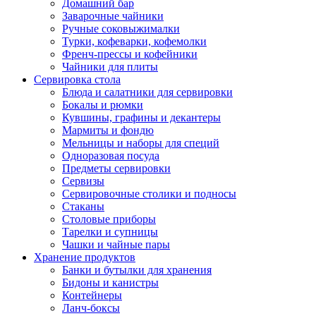
Домашний бар
Заварочные чайники
Ручные соковыжималки
Турки, кофеварки, кофемолки
Френч-прессы и кофейники
Чайники для плиты
Сервировка стола
Блюда и салатники для сервировки
Бокалы и рюмки
Кувшины, графины и декантеры
Мармиты и фондю
Мельницы и наборы для специй
Одноразовая посуда
Предметы сервировки
Сервизы
Сервировочные столики и подносы
Стаканы
Столовые приборы
Тарелки и супницы
Чашки и чайные пары
Хранение продуктов
Банки и бутылки для хранения
Бидоны и канистры
Контейнеры
Ланч-боксы