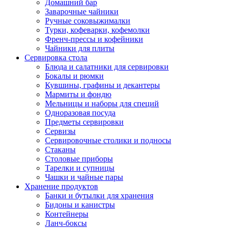
Домашний бар
Заварочные чайники
Ручные соковыжималки
Турки, кофеварки, кофемолки
Френч-прессы и кофейники
Чайники для плиты
Сервировка стола
Блюда и салатники для сервировки
Бокалы и рюмки
Кувшины, графины и декантеры
Мармиты и фондю
Мельницы и наборы для специй
Одноразовая посуда
Предметы сервировки
Сервизы
Сервировочные столики и подносы
Стаканы
Столовые приборы
Тарелки и супницы
Чашки и чайные пары
Хранение продуктов
Банки и бутылки для хранения
Бидоны и канистры
Контейнеры
Ланч-боксы