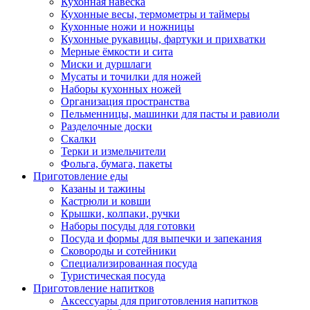
Кухонная навеска
Кухонные весы, термометры и таймеры
Кухонные ножи и ножницы
Кухонные рукавицы, фартуки и прихватки
Мерные ёмкости и сита
Миски и дуршлаги
Мусаты и точилки для ножей
Наборы кухонных ножей
Организация пространства
Пельменницы, машинки для пасты и равиоли
Разделочные доски
Скалки
Терки и измельчители
Фольга, бумага, пакеты
Приготовление еды
Казаны и тажины
Кастрюли и ковши
Крышки, колпаки, ручки
Наборы посуды для готовки
Посуда и формы для выпечки и запекания
Сковороды и сотейники
Специализированная посуда
Туристическая посуда
Приготовление напитков
Аксессуары для приготовления напитков