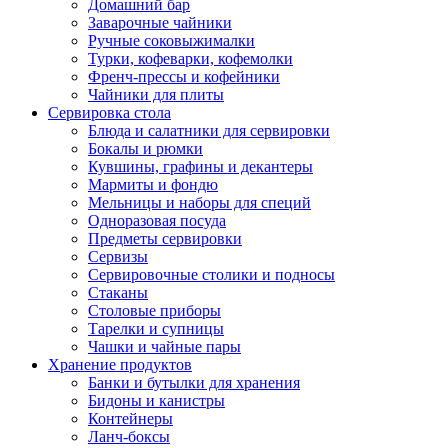
Домашний бар
Заварочные чайники
Ручные соковыжималки
Турки, кофеварки, кофемолки
Френч-прессы и кофейники
Чайники для плиты
Сервировка стола
Блюда и салатники для сервировки
Бокалы и рюмки
Кувшины, графины и декантеры
Мармиты и фондю
Мельницы и наборы для специй
Одноразовая посуда
Предметы сервировки
Сервизы
Сервировочные столики и подносы
Стаканы
Столовые приборы
Тарелки и супницы
Чашки и чайные пары
Хранение продуктов
Банки и бутылки для хранения
Бидоны и канистры
Контейнеры
Ланч-боксы