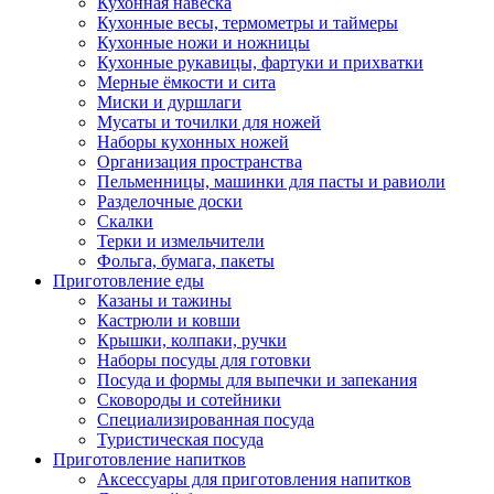
Кухонная навеска
Кухонные весы, термометры и таймеры
Кухонные ножи и ножницы
Кухонные рукавицы, фартуки и прихватки
Мерные ёмкости и сита
Миски и дуршлаги
Мусаты и точилки для ножей
Наборы кухонных ножей
Организация пространства
Пельменницы, машинки для пасты и равиоли
Разделочные доски
Скалки
Терки и измельчители
Фольга, бумага, пакеты
Приготовление еды
Казаны и тажины
Кастрюли и ковши
Крышки, колпаки, ручки
Наборы посуды для готовки
Посуда и формы для выпечки и запекания
Сковороды и сотейники
Специализированная посуда
Туристическая посуда
Приготовление напитков
Аксессуары для приготовления напитков