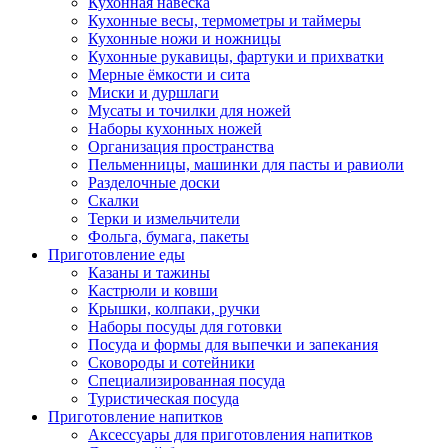
Кухонная навеска
Кухонные весы, термометры и таймеры
Кухонные ножи и ножницы
Кухонные рукавицы, фартуки и прихватки
Мерные ёмкости и сита
Миски и дуршлаги
Мусаты и точилки для ножей
Наборы кухонных ножей
Организация пространства
Пельменницы, машинки для пасты и равиоли
Разделочные доски
Скалки
Терки и измельчители
Фольга, бумага, пакеты
Приготовление еды
Казаны и тажины
Кастрюли и ковши
Крышки, колпаки, ручки
Наборы посуды для готовки
Посуда и формы для выпечки и запекания
Сковороды и сотейники
Специализированная посуда
Туристическая посуда
Приготовление напитков
Аксессуары для приготовления напитков