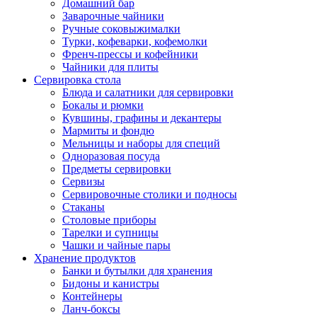
Домашний бар
Заварочные чайники
Ручные соковыжималки
Турки, кофеварки, кофемолки
Френч-прессы и кофейники
Чайники для плиты
Сервировка стола
Блюда и салатники для сервировки
Бокалы и рюмки
Кувшины, графины и декантеры
Мармиты и фондю
Мельницы и наборы для специй
Одноразовая посуда
Предметы сервировки
Сервизы
Сервировочные столики и подносы
Стаканы
Столовые приборы
Тарелки и супницы
Чашки и чайные пары
Хранение продуктов
Банки и бутылки для хранения
Бидоны и канистры
Контейнеры
Ланч-боксы