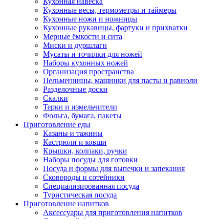
Кухонная навеска
Кухонные весы, термометры и таймеры
Кухонные ножи и ножницы
Кухонные рукавицы, фартуки и прихватки
Мерные ёмкости и сита
Миски и дуршлаги
Мусаты и точилки для ножей
Наборы кухонных ножей
Организация пространства
Пельменницы, машинки для пасты и равиоли
Разделочные доски
Скалки
Терки и измельчители
Фольга, бумага, пакеты
Приготовление еды
Казаны и тажины
Кастрюли и ковши
Крышки, колпаки, ручки
Наборы посуды для готовки
Посуда и формы для выпечки и запекания
Сковороды и сотейники
Специализированная посуда
Туристическая посуда
Приготовление напитков
Аксессуары для приготовления напитков