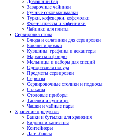
Домашний бар
Заварочные чайники
Ручные соковыжималки
Турки, кофеварки, кофемолки
Френч-прессы и кофейники
Чайники для плиты
Сервировка стола
Блюда и салатники для сервировки
Бокалы и рюмки
Кувшины, графины и декантеры
Мармиты и фондю
Мельницы и наборы для специй
Одноразовая посуда
Предметы сервировки
Сервизы
Сервировочные столики и подносы
Стаканы
Столовые приборы
Тарелки и супницы
Чашки и чайные пары
Хранение продуктов
Банки и бутылки для хранения
Бидоны и канистры
Контейнеры
Ланч-боксы