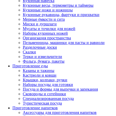
Кухонная навеска
Кухонные весы, термометры и таймеры
Кухонные ножи и ножницы
Кухонные рукавицы, фартуки и прихватки
Мерные ёмкости и сита
Миски и дуршлаги
Мусаты и точилки для ножей
Наборы кухонных ножей
Организация пространства
Пельменницы, машинки для пасты и равиоли
Разделочные доски
Скалки
Терки и измельчители
Фольга, бумага, пакеты
Приготовление еды
Казаны и тажины
Кастрюли и ковши
Крышки, колпаки, ручки
Наборы посуды для готовки
Посуда и формы для выпечки и запекания
Сковороды и сотейники
Специализированная посуда
Туристическая посуда
Приготовление напитков
Аксессуары для приготовления напитков