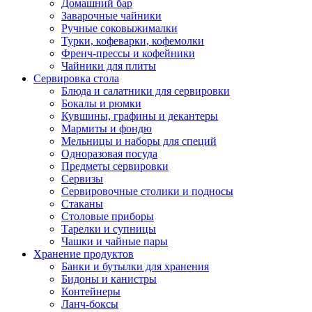
Домашний бар
Заварочные чайники
Ручные соковыжималки
Турки, кофеварки, кофемолки
Френч-прессы и кофейники
Чайники для плиты
Сервировка стола
Блюда и салатники для сервировки
Бокалы и рюмки
Кувшины, графины и декантеры
Мармиты и фондю
Мельницы и наборы для специй
Одноразовая посуда
Предметы сервировки
Сервизы
Сервировочные столики и подносы
Стаканы
Столовые приборы
Тарелки и супницы
Чашки и чайные пары
Хранение продуктов
Банки и бутылки для хранения
Бидоны и канистры
Контейнеры
Ланч-боксы