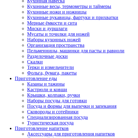
Кухонная навеска
Кухонные весы, термометры и таймеры
Кухонные ножи и ножницы
Кухонные рукавицы, фартуки и прихватки
Мерные ёмкости и сита
Миски и дуршлаги
Мусаты и точилки для ножей
Наборы кухонных ножей
Организация пространства
Пельменницы, машинки для пасты и равиоли
Разделочные доски
Скалки
Терки и измельчители
Фольга, бумага, пакеты
Приготовление еды
Казаны и тажины
Кастрюли и ковши
Крышки, колпаки, ручки
Наборы посуды для готовки
Посуда и формы для выпечки и запекания
Сковороды и сотейники
Специализированная посуда
Туристическая посуда
Приготовление напитков
Аксессуары для приготовления напитков