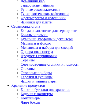
Домашний бар
Заварочные чайники
Ручные соковыжималки
Турки, кофеварки, кофемолки
Френч-прессы и кофейники
Чайники для плиты
Сервировка стола
Блюда и салатники для сервировки
Бокалы и рюмки
Кувшины, графины и декантеры
Мармиты и фондю
Мельницы и наборы для специй
Одноразовая посуда
Предметы сервировки
Сервизы
Сервировочные столики и подносы
Стаканы
Столовые приборы
Тарелки и супницы
Чашки и чайные пары
Хранение продуктов
Банки и бутылки для хранения
Бидоны и канистры
Контейнеры
Ланч-боксы