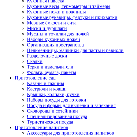
Кухонная навеска
Кухонные весы, термометры и таймеры
Кухонные ножи и ножницы
Кухонные рукавицы, фартуки и прихватки
Мерные ёмкости и сита
Миски и дуршлаги
Мусаты и точилки для ножей
Наборы кухонных ножей
Организация пространства
Пельменницы, машинки для пасты и равиоли
Разделочные доски
Скалки
Терки и измельчители
Фольга, бумага, пакеты
Приготовление еды
Казаны и тажины
Кастрюли и ковши
Крышки, колпаки, ручки
Наборы посуды для готовки
Посуда и формы для выпечки и запекания
Сковороды и сотейники
Специализированная посуда
Туристическая посуда
Приготовление напитков
Аксессуары для приготовления напитков