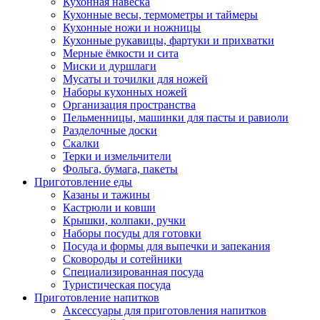
Кухонная навеска
Кухонные весы, термометры и таймеры
Кухонные ножи и ножницы
Кухонные рукавицы, фартуки и прихватки
Мерные ёмкости и сита
Миски и дуршлаги
Мусаты и точилки для ножей
Наборы кухонных ножей
Организация пространства
Пельменницы, машинки для пасты и равиоли
Разделочные доски
Скалки
Терки и измельчители
Фольга, бумага, пакеты
Приготовление еды
Казаны и тажины
Кастрюли и ковши
Крышки, колпаки, ручки
Наборы посуды для готовки
Посуда и формы для выпечки и запекания
Сковороды и сотейники
Специализированная посуда
Туристическая посуда
Приготовление напитков
Аксессуары для приготовления напитков