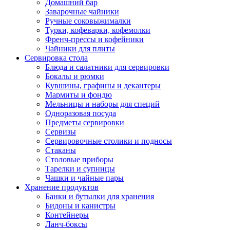
Домашний бар
Заварочные чайники
Ручные соковыжималки
Турки, кофеварки, кофемолки
Френч-прессы и кофейники
Чайники для плиты
Сервировка стола
Блюда и салатники для сервировки
Бокалы и рюмки
Кувшины, графины и декантеры
Мармиты и фондю
Мельницы и наборы для специй
Одноразовая посуда
Предметы сервировки
Сервизы
Сервировочные столики и подносы
Стаканы
Столовые приборы
Тарелки и супницы
Чашки и чайные пары
Хранение продуктов
Банки и бутылки для хранения
Бидоны и канистры
Контейнеры
Ланч-боксы