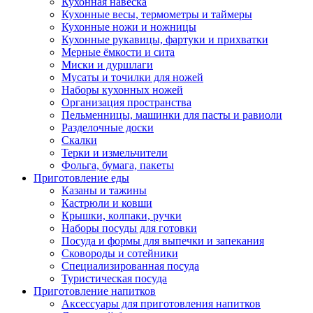
Кухонная навеска
Кухонные весы, термометры и таймеры
Кухонные ножи и ножницы
Кухонные рукавицы, фартуки и прихватки
Мерные ёмкости и сита
Миски и дуршлаги
Мусаты и точилки для ножей
Наборы кухонных ножей
Организация пространства
Пельменницы, машинки для пасты и равиоли
Разделочные доски
Скалки
Терки и измельчители
Фольга, бумага, пакеты
Приготовление еды
Казаны и тажины
Кастрюли и ковши
Крышки, колпаки, ручки
Наборы посуды для готовки
Посуда и формы для выпечки и запекания
Сковороды и сотейники
Специализированная посуда
Туристическая посуда
Приготовление напитков
Аксессуары для приготовления напитков