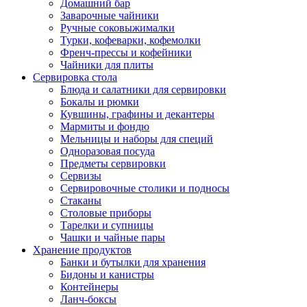
Домашний бар
Заварочные чайники
Ручные соковыжималки
Турки, кофеварки, кофемолки
Френч-прессы и кофейники
Чайники для плиты
Сервировка стола
Блюда и салатники для сервировки
Бокалы и рюмки
Кувшины, графины и декантеры
Мармиты и фондю
Мельницы и наборы для специй
Одноразовая посуда
Предметы сервировки
Сервизы
Сервировочные столики и подносы
Стаканы
Столовые приборы
Тарелки и супницы
Чашки и чайные пары
Хранение продуктов
Банки и бутылки для хранения
Бидоны и канистры
Контейнеры
Ланч-боксы