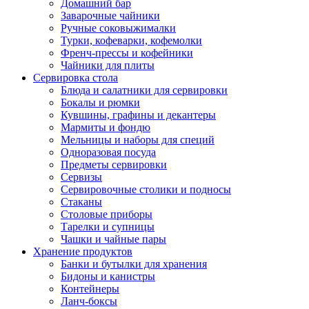
Домашний бар
Заварочные чайники
Ручные соковыжималки
Турки, кофеварки, кофемолки
Френч-прессы и кофейники
Чайники для плиты
Сервировка стола
Блюда и салатники для сервировки
Бокалы и рюмки
Кувшины, графины и декантеры
Мармиты и фондю
Мельницы и наборы для специй
Одноразовая посуда
Предметы сервировки
Сервизы
Сервировочные столики и подносы
Стаканы
Столовые приборы
Тарелки и супницы
Чашки и чайные пары
Хранение продуктов
Банки и бутылки для хранения
Бидоны и канистры
Контейнеры
Ланч-боксы