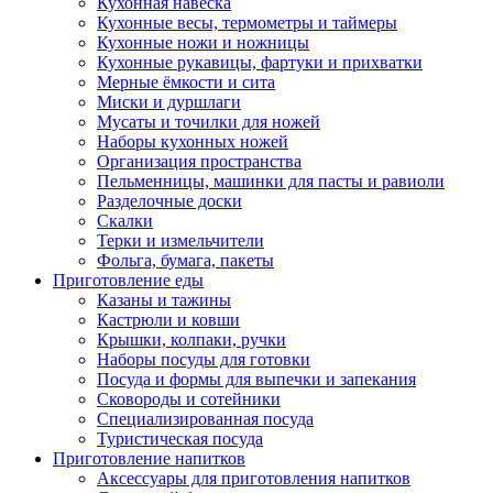
Кухонная навеска
Кухонные весы, термометры и таймеры
Кухонные ножи и ножницы
Кухонные рукавицы, фартуки и прихватки
Мерные ёмкости и сита
Миски и дуршлаги
Мусаты и точилки для ножей
Наборы кухонных ножей
Организация пространства
Пельменницы, машинки для пасты и равиоли
Разделочные доски
Скалки
Терки и измельчители
Фольга, бумага, пакеты
Приготовление еды
Казаны и тажины
Кастрюли и ковши
Крышки, колпаки, ручки
Наборы посуды для готовки
Посуда и формы для выпечки и запекания
Сковороды и сотейники
Специализированная посуда
Туристическая посуда
Приготовление напитков
Аксессуары для приготовления напитков