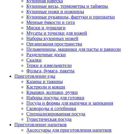
Кухонная навеска
Кухонные весы, термометры и таймеры
Кухонные ножи и ножницы
Кухонные рукавицы, фартуки и прихватки
Мерные ёмкости и сита
Миски и дуршлаги
Мусаты и точилки для ножей
Наборы кухонных ножей
Организация пространства
Пельменницы, машинки для пасты и равиоли
Разделочные доски
Скалки
Терки и измельчители
Фольга, бумага, пакеты
Приготовление еды
Казаны и тажины
Кастрюли и ковши
Крышки, колпаки, ручки
Наборы посуды для готовки
Посуда и формы для выпечки и запекания
Сковороды и сотейники
Специализированная посуда
Туристическая посуда
Приготовление напитков
Аксессуары для приготовления напитков