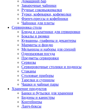
Домашний бар
Заварочные чайники
Ручные соковыжималки
Турки, кофеварки, кофемолки
Френч-прессы и кофейники
Чайники для плиты
Сервировка стола
Блюда и салатники для сервировки
Бокалы и рюмки
Кувшины, графины и декантеры
Мармиты и фондю
Мельницы и наборы для специй
Одноразовая посуда
Предметы сервировки
Сервизы
Сервировочные столики и подносы
Стаканы
Столовые приборы
Тарелки и супницы
Чашки и чайные пары
Хранение продуктов
Банки и бутылки для хранения
Бидоны и канистры
Контейнеры
Ланч-боксы