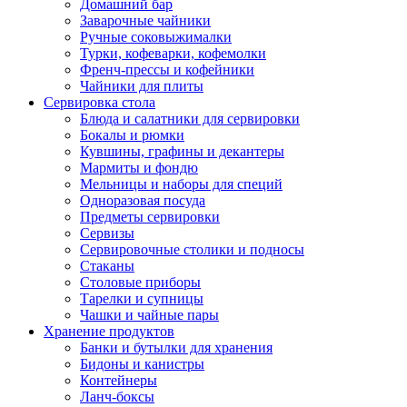
Домашний бар
Заварочные чайники
Ручные соковыжималки
Турки, кофеварки, кофемолки
Френч-прессы и кофейники
Чайники для плиты
Сервировка стола
Блюда и салатники для сервировки
Бокалы и рюмки
Кувшины, графины и декантеры
Мармиты и фондю
Мельницы и наборы для специй
Одноразовая посуда
Предметы сервировки
Сервизы
Сервировочные столики и подносы
Стаканы
Столовые приборы
Тарелки и супницы
Чашки и чайные пары
Хранение продуктов
Банки и бутылки для хранения
Бидоны и канистры
Контейнеры
Ланч-боксы