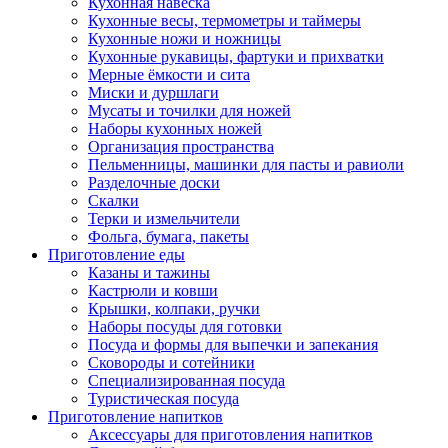
Кухонная навеска
Кухонные весы, термометры и таймеры
Кухонные ножи и ножницы
Кухонные рукавицы, фартуки и прихватки
Мерные ёмкости и сита
Миски и дуршлаги
Мусаты и точилки для ножей
Наборы кухонных ножей
Организация пространства
Пельменницы, машинки для пасты и равиоли
Разделочные доски
Скалки
Терки и измельчители
Фольга, бумага, пакеты
Приготовление еды
Казаны и тажины
Кастрюли и ковши
Крышки, колпаки, ручки
Наборы посуды для готовки
Посуда и формы для выпечки и запекания
Сковороды и сотейники
Специализированная посуда
Туристическая посуда
Приготовление напитков
Аксессуары для приготовления напитков