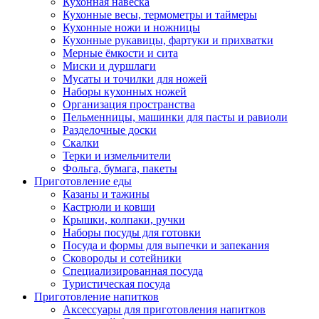
Кухонная навеска
Кухонные весы, термометры и таймеры
Кухонные ножи и ножницы
Кухонные рукавицы, фартуки и прихватки
Мерные ёмкости и сита
Миски и дуршлаги
Мусаты и точилки для ножей
Наборы кухонных ножей
Организация пространства
Пельменницы, машинки для пасты и равиоли
Разделочные доски
Скалки
Терки и измельчители
Фольга, бумага, пакеты
Приготовление еды
Казаны и тажины
Кастрюли и ковши
Крышки, колпаки, ручки
Наборы посуды для готовки
Посуда и формы для выпечки и запекания
Сковороды и сотейники
Специализированная посуда
Туристическая посуда
Приготовление напитков
Аксессуары для приготовления напитков