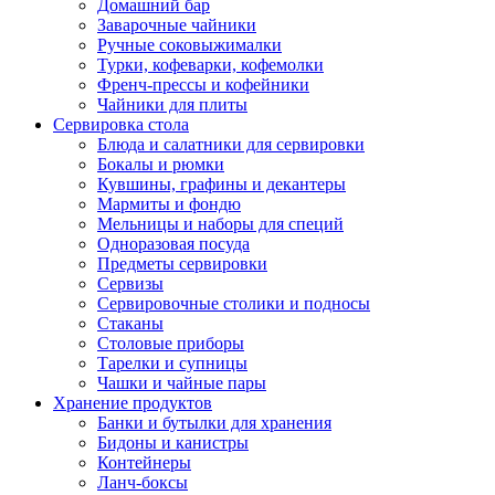
Домашний бар
Заварочные чайники
Ручные соковыжималки
Турки, кофеварки, кофемолки
Френч-прессы и кофейники
Чайники для плиты
Сервировка стола
Блюда и салатники для сервировки
Бокалы и рюмки
Кувшины, графины и декантеры
Мармиты и фондю
Мельницы и наборы для специй
Одноразовая посуда
Предметы сервировки
Сервизы
Сервировочные столики и подносы
Стаканы
Столовые приборы
Тарелки и супницы
Чашки и чайные пары
Хранение продуктов
Банки и бутылки для хранения
Бидоны и канистры
Контейнеры
Ланч-боксы