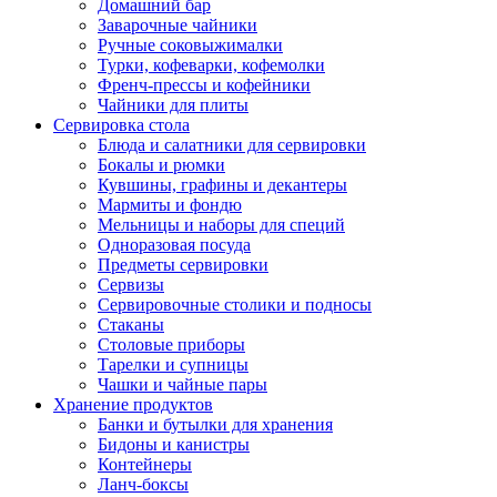
Домашний бар
Заварочные чайники
Ручные соковыжималки
Турки, кофеварки, кофемолки
Френч-прессы и кофейники
Чайники для плиты
Сервировка стола
Блюда и салатники для сервировки
Бокалы и рюмки
Кувшины, графины и декантеры
Мармиты и фондю
Мельницы и наборы для специй
Одноразовая посуда
Предметы сервировки
Сервизы
Сервировочные столики и подносы
Стаканы
Столовые приборы
Тарелки и супницы
Чашки и чайные пары
Хранение продуктов
Банки и бутылки для хранения
Бидоны и канистры
Контейнеры
Ланч-боксы