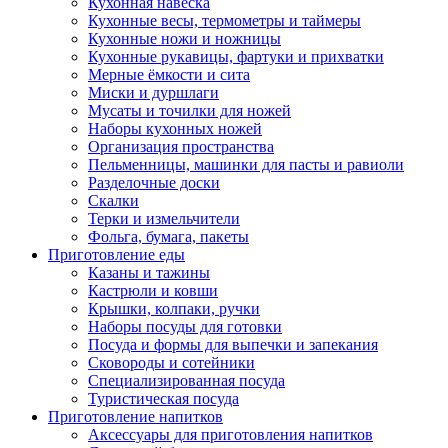
Кухонная навеска
Кухонные весы, термометры и таймеры
Кухонные ножи и ножницы
Кухонные рукавицы, фартуки и прихватки
Мерные ёмкости и сита
Миски и дуршлаги
Мусаты и точилки для ножей
Наборы кухонных ножей
Организация пространства
Пельменницы, машинки для пасты и равиоли
Разделочные доски
Скалки
Терки и измельчители
Фольга, бумага, пакеты
Приготовление еды
Казаны и тажины
Кастрюли и ковши
Крышки, колпаки, ручки
Наборы посуды для готовки
Посуда и формы для выпечки и запекания
Сковороды и сотейники
Специализированная посуда
Туристическая посуда
Приготовление напитков
Аксессуары для приготовления напитков