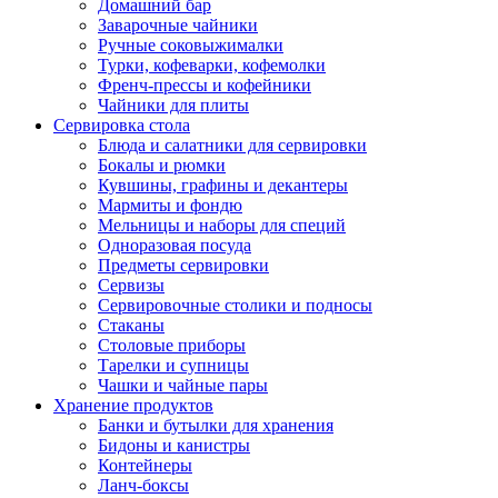
Домашний бар
Заварочные чайники
Ручные соковыжималки
Турки, кофеварки, кофемолки
Френч-прессы и кофейники
Чайники для плиты
Сервировка стола
Блюда и салатники для сервировки
Бокалы и рюмки
Кувшины, графины и декантеры
Мармиты и фондю
Мельницы и наборы для специй
Одноразовая посуда
Предметы сервировки
Сервизы
Сервировочные столики и подносы
Стаканы
Столовые приборы
Тарелки и супницы
Чашки и чайные пары
Хранение продуктов
Банки и бутылки для хранения
Бидоны и канистры
Контейнеры
Ланч-боксы