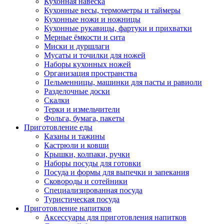
Кухонная навеска
Кухонные весы, термометры и таймеры
Кухонные ножи и ножницы
Кухонные рукавицы, фартуки и прихватки
Мерные ёмкости и сита
Миски и дуршлаги
Мусаты и точилки для ножей
Наборы кухонных ножей
Организация пространства
Пельменницы, машинки для пасты и равиоли
Разделочные доски
Скалки
Терки и измельчители
Фольга, бумага, пакеты
Приготовление еды
Казаны и тажины
Кастрюли и ковши
Крышки, колпаки, ручки
Наборы посуды для готовки
Посуда и формы для выпечки и запекания
Сковороды и сотейники
Специализированная посуда
Туристическая посуда
Приготовление напитков
Аксессуары для приготовления напитков