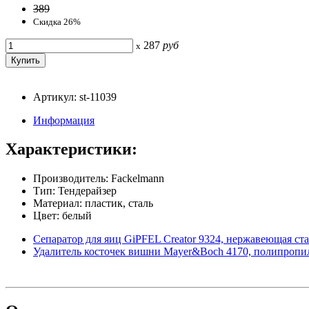
389
Скидка 26%
287
руб
x
Артикул: st-11039
Информация
Характеристики:
Производитель: Fackelmann
Тип: Тендерайзер
Материал: пластик, сталь
Цвет: белый
Сепаратор для яиц GiPFEL Creator 9324, нержавеющая ст
Удалитель косточек вишни Mayer&Boch 4170, полипропи