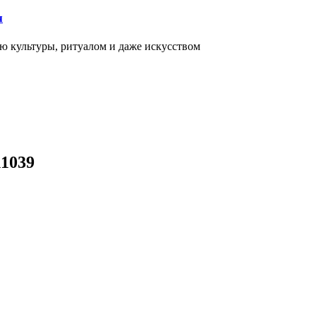
я
ью культуры, ритуалом и даже искусством
11039