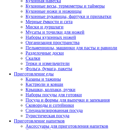
Кухонная навеска
Кухонные весы, термометры и таймеры
Кухонные ножи и ножницы
Кухонные рукавицы, фартуки и прихватки
Мерные ёмкости и сита
Миски и дуршлаги
Мусаты и точилки для ножей
Наборы кухонных ножей
Организация пространства
Пельменницы, машинки для пасты и равиоли
Разделочные доски
Скалки
Терки и измельчители
Фольга, бумага, пакеты
Приготовление еды
Казаны и тажины
Кастрюли и ковши
Крышки, колпаки, ручки
Наборы посуды для готовки
Посуда и формы для выпечки и запекания
Сковороды и сотейники
Специализированная посуда
Туристическая посуда
Приготовление напитков
Аксессуары для приготовления напитков