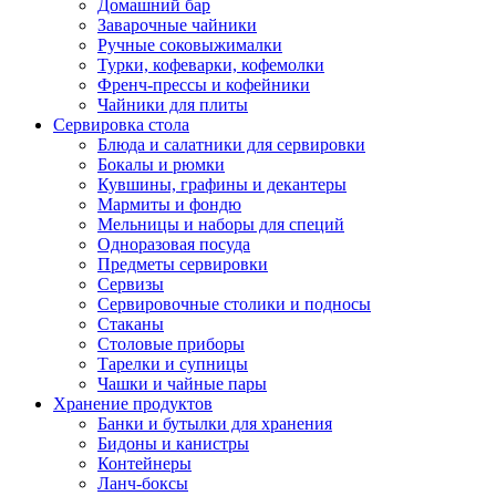
Домашний бар
Заварочные чайники
Ручные соковыжималки
Турки, кофеварки, кофемолки
Френч-прессы и кофейники
Чайники для плиты
Сервировка стола
Блюда и салатники для сервировки
Бокалы и рюмки
Кувшины, графины и декантеры
Мармиты и фондю
Мельницы и наборы для специй
Одноразовая посуда
Предметы сервировки
Сервизы
Сервировочные столики и подносы
Стаканы
Столовые приборы
Тарелки и супницы
Чашки и чайные пары
Хранение продуктов
Банки и бутылки для хранения
Бидоны и канистры
Контейнеры
Ланч-боксы