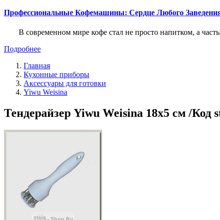
Профессиональные Кофемашины: Сердце Любого Заведени
В современном мире кофе стал не просто напитком, а част
Подробнее
Главная
Кухонные приборы
Аксессуары для готовки
Yiwu Weisina
Тендерайзер Yiwu Weisina 18х5 см /Код s