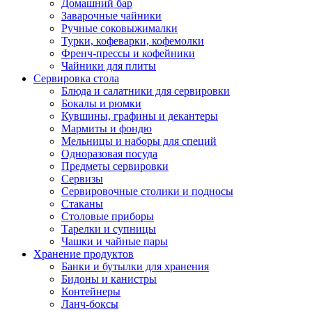
Домашний бар
Заварочные чайники
Ручные соковыжималки
Турки, кофеварки, кофемолки
Френч-прессы и кофейники
Чайники для плиты
Сервировка стола
Блюда и салатники для сервировки
Бокалы и рюмки
Кувшины, графины и декантеры
Мармиты и фондю
Мельницы и наборы для специй
Одноразовая посуда
Предметы сервировки
Сервизы
Сервировочные столики и подносы
Стаканы
Столовые приборы
Тарелки и супницы
Чашки и чайные пары
Хранение продуктов
Банки и бутылки для хранения
Бидоны и канистры
Контейнеры
Ланч-боксы