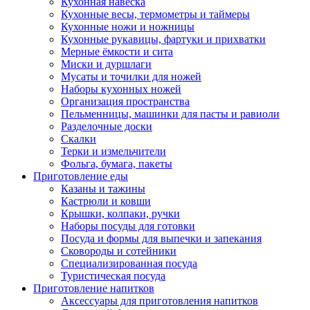
Кухонная навеска
Кухонные весы, термометры и таймеры
Кухонные ножи и ножницы
Кухонные рукавицы, фартуки и прихватки
Мерные ёмкости и сита
Миски и дуршлаги
Мусаты и точилки для ножей
Наборы кухонных ножей
Организация пространства
Пельменницы, машинки для пасты и равиоли
Разделочные доски
Скалки
Терки и измельчители
Фольга, бумага, пакеты
Приготовление еды
Казаны и тажины
Кастрюли и ковши
Крышки, колпаки, ручки
Наборы посуды для готовки
Посуда и формы для выпечки и запекания
Сковороды и сотейники
Специализированная посуда
Туристическая посуда
Приготовление напитков
Аксессуары для приготовления напитков