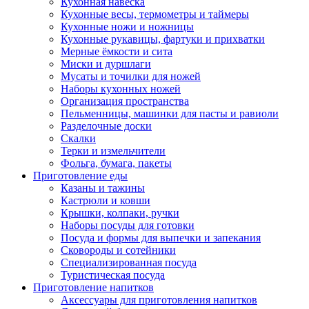
Кухонная навеска
Кухонные весы, термометры и таймеры
Кухонные ножи и ножницы
Кухонные рукавицы, фартуки и прихватки
Мерные ёмкости и сита
Миски и дуршлаги
Мусаты и точилки для ножей
Наборы кухонных ножей
Организация пространства
Пельменницы, машинки для пасты и равиоли
Разделочные доски
Скалки
Терки и измельчители
Фольга, бумага, пакеты
Приготовление еды
Казаны и тажины
Кастрюли и ковши
Крышки, колпаки, ручки
Наборы посуды для готовки
Посуда и формы для выпечки и запекания
Сковороды и сотейники
Специализированная посуда
Туристическая посуда
Приготовление напитков
Аксессуары для приготовления напитков