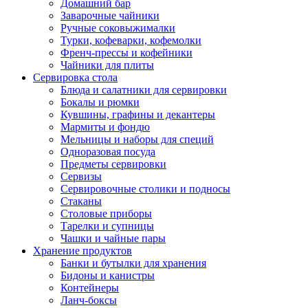
Домашний бар
Заварочные чайники
Ручные соковыжималки
Турки, кофеварки, кофемолки
Френч-прессы и кофейники
Чайники для плиты
Сервировка стола
Блюда и салатники для сервировки
Бокалы и рюмки
Кувшины, графины и декантеры
Мармиты и фондю
Мельницы и наборы для специй
Одноразовая посуда
Предметы сервировки
Сервизы
Сервировочные столики и подносы
Стаканы
Столовые приборы
Тарелки и супницы
Чашки и чайные пары
Хранение продуктов
Банки и бутылки для хранения
Бидоны и канистры
Контейнеры
Ланч-боксы