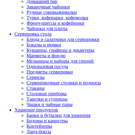
Домашний бар
Заварочные чайники
Ручные соковыжималки
Турки, кофеварки, кофемолки
Френч-прессы и кофейники
Чайники для плиты
Сервировка стола
Блюда и салатники для сервировки
Бокалы и рюмки
Кувшины, графины и декантеры
Мармиты и фондю
Мельницы и наборы для специй
Одноразовая посуда
Предметы сервировки
Сервизы
Сервировочные столики и подносы
Стаканы
Столовые приборы
Тарелки и супницы
Чашки и чайные пары
Хранение продуктов
Банки и бутылки для хранения
Бидоны и канистры
Контейнеры
Ланч-боксы