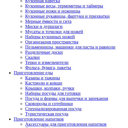
Кухонная навеска
Кухонные весы, термометры и таймеры
Кухонные ножи и ножницы
Кухонные рукавицы, фартуки и прихватки
Мерные ёмкости и сита
Миски и дуршлаги
Мусаты и точилки для ножей
Наборы кухонных ножей
Организация пространства
Пельменницы, машинки для пасты и равиоли
Разделочные доски
Скалки
Терки и измельчители
Фольга, бумага, пакеты
Приготовление еды
Казаны и тажины
Кастрюли и ковши
Крышки, колпаки, ручки
Наборы посуды для готовки
Посуда и формы для выпечки и запекания
Сковороды и сотейники
Специализированная посуда
Туристическая посуда
Приготовление напитков
Аксессуары для приготовления напитков