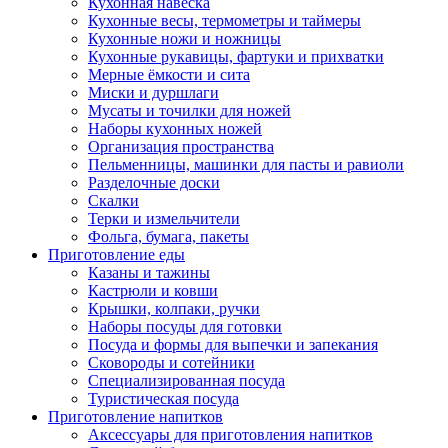
Кухонная навеска
Кухонные весы, термометры и таймеры
Кухонные ножи и ножницы
Кухонные рукавицы, фартуки и прихватки
Мерные ёмкости и сита
Миски и дуршлаги
Мусаты и точилки для ножей
Наборы кухонных ножей
Организация пространства
Пельменницы, машинки для пасты и равиоли
Разделочные доски
Скалки
Терки и измельчители
Фольга, бумага, пакеты
Приготовление еды
Казаны и тажины
Кастрюли и ковши
Крышки, колпаки, ручки
Наборы посуды для готовки
Посуда и формы для выпечки и запекания
Сковороды и сотейники
Специализированная посуда
Туристическая посуда
Приготовление напитков
Аксессуары для приготовления напитков