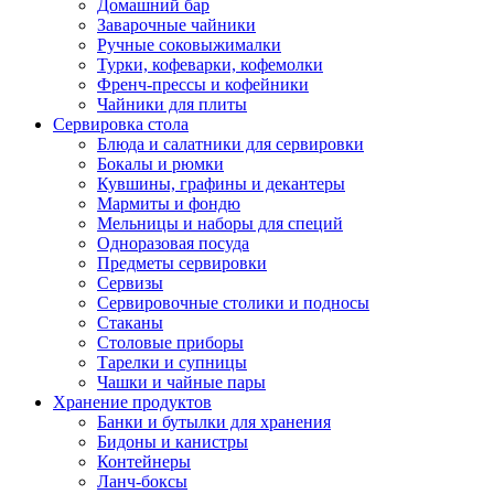
Домашний бар
Заварочные чайники
Ручные соковыжималки
Турки, кофеварки, кофемолки
Френч-прессы и кофейники
Чайники для плиты
Сервировка стола
Блюда и салатники для сервировки
Бокалы и рюмки
Кувшины, графины и декантеры
Мармиты и фондю
Мельницы и наборы для специй
Одноразовая посуда
Предметы сервировки
Сервизы
Сервировочные столики и подносы
Стаканы
Столовые приборы
Тарелки и супницы
Чашки и чайные пары
Хранение продуктов
Банки и бутылки для хранения
Бидоны и канистры
Контейнеры
Ланч-боксы