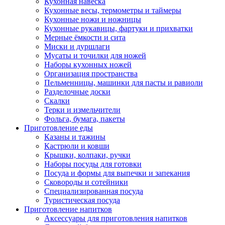
Кухонная навеска
Кухонные весы, термометры и таймеры
Кухонные ножи и ножницы
Кухонные рукавицы, фартуки и прихватки
Мерные ёмкости и сита
Миски и дуршлаги
Мусаты и точилки для ножей
Наборы кухонных ножей
Организация пространства
Пельменницы, машинки для пасты и равиоли
Разделочные доски
Скалки
Терки и измельчители
Фольга, бумага, пакеты
Приготовление еды
Казаны и тажины
Кастрюли и ковши
Крышки, колпаки, ручки
Наборы посуды для готовки
Посуда и формы для выпечки и запекания
Сковороды и сотейники
Специализированная посуда
Туристическая посуда
Приготовление напитков
Аксессуары для приготовления напитков