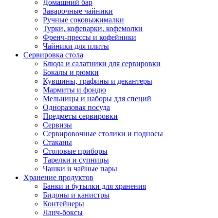
Домашний бар
Заварочные чайники
Ручные соковыжималки
Турки, кофеварки, кофемолки
Френч-прессы и кофейники
Чайники для плиты
Сервировка стола
Блюда и салатники для сервировки
Бокалы и рюмки
Кувшины, графины и декантеры
Мармиты и фондю
Мельницы и наборы для специй
Одноразовая посуда
Предметы сервировки
Сервизы
Сервировочные столики и подносы
Стаканы
Столовые приборы
Тарелки и супницы
Чашки и чайные пары
Хранение продуктов
Банки и бутылки для хранения
Бидоны и канистры
Контейнеры
Ланч-боксы