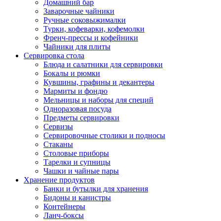
Домашний бар
Заварочные чайники
Ручные соковыжималки
Турки, кофеварки, кофемолки
Френч-прессы и кофейники
Чайники для плиты
Сервировка стола
Блюда и салатники для сервировки
Бокалы и рюмки
Кувшины, графины и декантеры
Мармиты и фондю
Мельницы и наборы для специй
Одноразовая посуда
Предметы сервировки
Сервизы
Сервировочные столики и подносы
Стаканы
Столовые приборы
Тарелки и супницы
Чашки и чайные пары
Хранение продуктов
Банки и бутылки для хранения
Бидоны и канистры
Контейнеры
Ланч-боксы