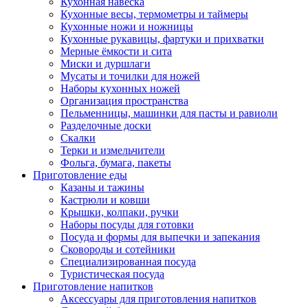
Кухонная навеска
Кухонные весы, термометры и таймеры
Кухонные ножи и ножницы
Кухонные рукавицы, фартуки и прихватки
Мерные ёмкости и сита
Миски и дуршлаги
Мусаты и точилки для ножей
Наборы кухонных ножей
Организация пространства
Пельменницы, машинки для пасты и равиоли
Разделочные доски
Скалки
Терки и измельчители
Фольга, бумага, пакеты
Приготовление еды
Казаны и тажины
Кастрюли и ковши
Крышки, колпаки, ручки
Наборы посуды для готовки
Посуда и формы для выпечки и запекания
Сковороды и сотейники
Специализированная посуда
Туристическая посуда
Приготовление напитков
Аксессуары для приготовления напитков