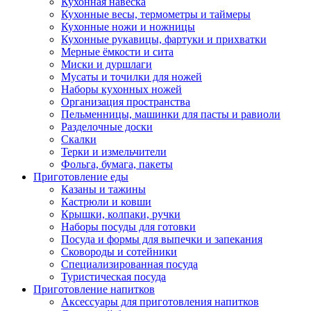
Кухонная навеска
Кухонные весы, термометры и таймеры
Кухонные ножи и ножницы
Кухонные рукавицы, фартуки и прихватки
Мерные ёмкости и сита
Миски и дуршлаги
Мусаты и точилки для ножей
Наборы кухонных ножей
Организация пространства
Пельменницы, машинки для пасты и равиоли
Разделочные доски
Скалки
Терки и измельчители
Фольга, бумага, пакеты
Приготовление еды
Казаны и тажины
Кастрюли и ковши
Крышки, колпаки, ручки
Наборы посуды для готовки
Посуда и формы для выпечки и запекания
Сковороды и сотейники
Специализированная посуда
Туристическая посуда
Приготовление напитков
Аксессуары для приготовления напитков