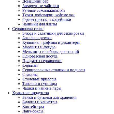
Домашний бар
Заварочные чайники
Ручные соковыжималки
Турки, кофеварки, кофемолки
Френч-прессы и кофейники
Чайники для плиты
Сервировка стола
Блюда и салатники для сервировки
Бокалы и рюмки
Кувшины, графины и декантеры
Мармиты и фондю
Мельницы и наборы для специй
Одноразовая посуда
Предметы сервировки
Сервизы
Сервировочные столики и подносы
Стаканы
Столовые приборы
Тарелки и супницы
Чашки и чайные пары
Хранение продуктов
Банки и бутылки для хранения
Бидоны и канистры
Контейнеры
Ланч-боксы