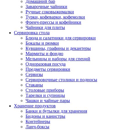
Домашний бар
Заварочные чайники
Ручные соковыжималки
Турки, кофеварки, кофемолки
Френч-прессы и кофейники
Чайники для плиты
Сервировка стола
Блюда и салатники для сервировки
Бокалы и рюмки
Кувшины, графины и декантеры
Мармиты и фондю
Мельницы и наборы для специй
Одноразовая посуда
Предметы сервировки
Сервизы
Сервировочные столики и подносы
Стаканы
Столовые приборы
Тарелки и супницы
Чашки и чайные пары
Хранение продуктов
Банки и бутылки для хранения
Бидоны и канистры
Контейнеры
Ланч-боксы