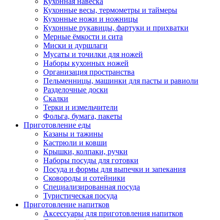
Кухонная навеска
Кухонные весы, термометры и таймеры
Кухонные ножи и ножницы
Кухонные рукавицы, фартуки и прихватки
Мерные ёмкости и сита
Миски и дуршлаги
Мусаты и точилки для ножей
Наборы кухонных ножей
Организация пространства
Пельменницы, машинки для пасты и равиоли
Разделочные доски
Скалки
Терки и измельчители
Фольга, бумага, пакеты
Приготовление еды
Казаны и тажины
Кастрюли и ковши
Крышки, колпаки, ручки
Наборы посуды для готовки
Посуда и формы для выпечки и запекания
Сковороды и сотейники
Специализированная посуда
Туристическая посуда
Приготовление напитков
Аксессуары для приготовления напитков