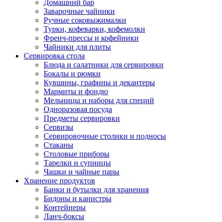
Домашний бар
Заварочные чайники
Ручные соковыжималки
Турки, кофеварки, кофемолки
Френч-прессы и кофейники
Чайники для плиты
Сервировка стола
Блюда и салатники для сервировки
Бокалы и рюмки
Кувшины, графины и декантеры
Мармиты и фондю
Мельницы и наборы для специй
Одноразовая посуда
Предметы сервировки
Сервизы
Сервировочные столики и подносы
Стаканы
Столовые приборы
Тарелки и супницы
Чашки и чайные пары
Хранение продуктов
Банки и бутылки для хранения
Бидоны и канистры
Контейнеры
Ланч-боксы