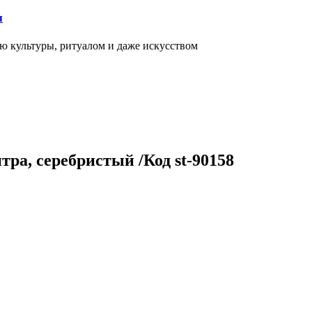
я
ью культуры, ритуалом и даже искусством
итра, серебристый /Код st-90158