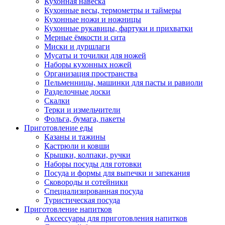
Кухонная навеска
Кухонные весы, термометры и таймеры
Кухонные ножи и ножницы
Кухонные рукавицы, фартуки и прихватки
Мерные ёмкости и сита
Миски и дуршлаги
Мусаты и точилки для ножей
Наборы кухонных ножей
Организация пространства
Пельменницы, машинки для пасты и равиоли
Разделочные доски
Скалки
Терки и измельчители
Фольга, бумага, пакеты
Приготовление еды
Казаны и тажины
Кастрюли и ковши
Крышки, колпаки, ручки
Наборы посуды для готовки
Посуда и формы для выпечки и запекания
Сковороды и сотейники
Специализированная посуда
Туристическая посуда
Приготовление напитков
Аксессуары для приготовления напитков