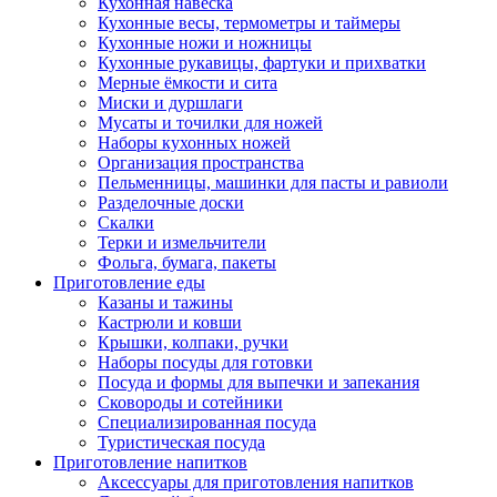
Кухонная навеска
Кухонные весы, термометры и таймеры
Кухонные ножи и ножницы
Кухонные рукавицы, фартуки и прихватки
Мерные ёмкости и сита
Миски и дуршлаги
Мусаты и точилки для ножей
Наборы кухонных ножей
Организация пространства
Пельменницы, машинки для пасты и равиоли
Разделочные доски
Скалки
Терки и измельчители
Фольга, бумага, пакеты
Приготовление еды
Казаны и тажины
Кастрюли и ковши
Крышки, колпаки, ручки
Наборы посуды для готовки
Посуда и формы для выпечки и запекания
Сковороды и сотейники
Специализированная посуда
Туристическая посуда
Приготовление напитков
Аксессуары для приготовления напитков