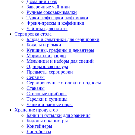
Домашний бар
Заварочные чайники
Ручные соковыжималки
Турки, кофеварки, кофемолки
Френч-прессы и кофейники
Чайники для плиты
Сервировка стола
Блюда и салатники для сервировки
Бокалы и рюмки
Кувшины, графины и декантеры
Мармиты и фондю
Мельницы и наборы для специй
Одноразовая посуда
Предметы сервировки
Сервизы
Сервировочные столики и подносы
Стаканы
Столовые приборы
Тарелки и супницы
Чашки и чайные пары
Хранение продуктов
Банки и бутылки для хранения
Бидоны и канистры
Контейнеры
Ланч-боксы