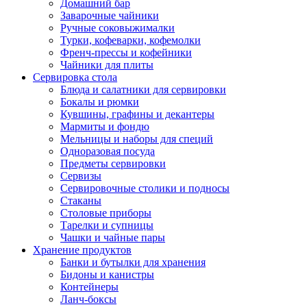
Домашний бар
Заварочные чайники
Ручные соковыжималки
Турки, кофеварки, кофемолки
Френч-прессы и кофейники
Чайники для плиты
Сервировка стола
Блюда и салатники для сервировки
Бокалы и рюмки
Кувшины, графины и декантеры
Мармиты и фондю
Мельницы и наборы для специй
Одноразовая посуда
Предметы сервировки
Сервизы
Сервировочные столики и подносы
Стаканы
Столовые приборы
Тарелки и супницы
Чашки и чайные пары
Хранение продуктов
Банки и бутылки для хранения
Бидоны и канистры
Контейнеры
Ланч-боксы