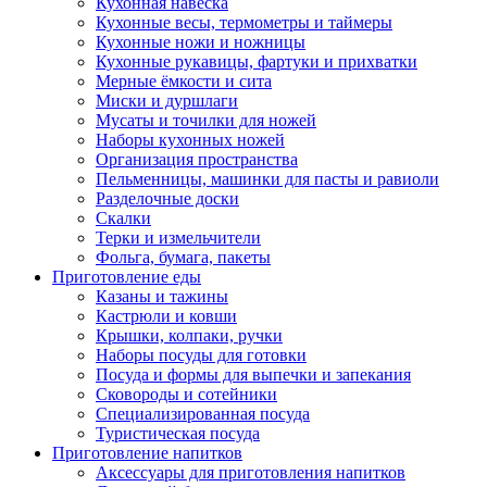
Кухонная навеска
Кухонные весы, термометры и таймеры
Кухонные ножи и ножницы
Кухонные рукавицы, фартуки и прихватки
Мерные ёмкости и сита
Миски и дуршлаги
Мусаты и точилки для ножей
Наборы кухонных ножей
Организация пространства
Пельменницы, машинки для пасты и равиоли
Разделочные доски
Скалки
Терки и измельчители
Фольга, бумага, пакеты
Приготовление еды
Казаны и тажины
Кастрюли и ковши
Крышки, колпаки, ручки
Наборы посуды для готовки
Посуда и формы для выпечки и запекания
Сковороды и сотейники
Специализированная посуда
Туристическая посуда
Приготовление напитков
Аксессуары для приготовления напитков