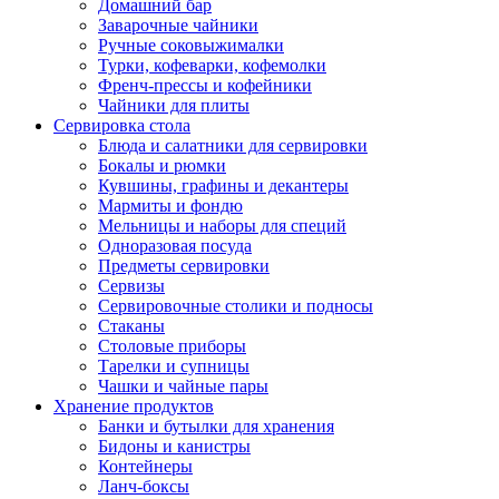
Домашний бар
Заварочные чайники
Ручные соковыжималки
Турки, кофеварки, кофемолки
Френч-прессы и кофейники
Чайники для плиты
Сервировка стола
Блюда и салатники для сервировки
Бокалы и рюмки
Кувшины, графины и декантеры
Мармиты и фондю
Мельницы и наборы для специй
Одноразовая посуда
Предметы сервировки
Сервизы
Сервировочные столики и подносы
Стаканы
Столовые приборы
Тарелки и супницы
Чашки и чайные пары
Хранение продуктов
Банки и бутылки для хранения
Бидоны и канистры
Контейнеры
Ланч-боксы