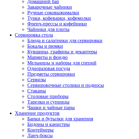
Домашний бар
Заварочные чайники
Ручные соковыжималки
Турки, кофеварки, кофемолки
Френч-прессы и кофейники
Чайники для плиты
Сервировка стола
Блюда и салатники для сервировки
Бокалы и рюмки
Кувшины, графины и декантеры
Мармиты и фондю
Мельницы и наборы для специй
Одноразовая посуда
Предметы сервировки
Сервизы
Сервировочные столики и подносы
Стаканы
Столовые приборы
Тарелки и супницы
Чашки и чайные пары
Хранение продуктов
Банки и бутылки для хранения
Бидоны и канистры
Контейнеры
Ланч-боксы