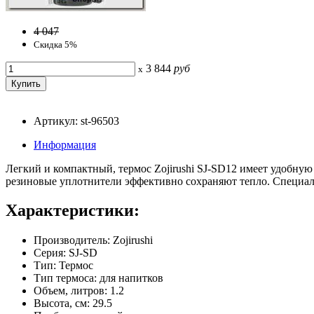
4 047
Скидка 5%
3 844
руб
x
Артикул: st-96503
Информация
Легкий и компактный, термос Zojirushi SJ-SD12 имеет удобну
резиновые уплотнители эффективно сохраняют тепло. Специаль
Характеристики:
Производитель: Zojirushi
Серия: SJ-SD
Тип: Термос
Тип термоса: для напитков
Объем, литров: 1.2
Высота, см: 29.5