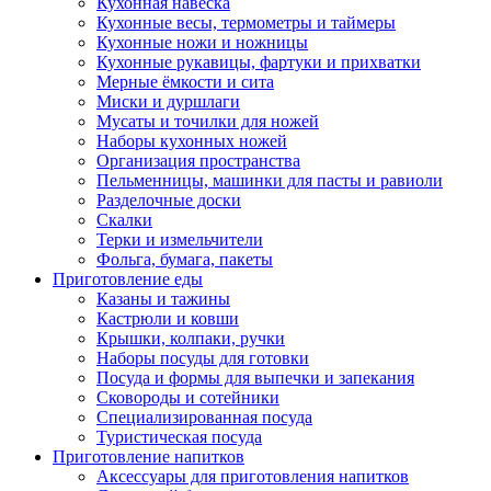
Кухонная навеска
Кухонные весы, термометры и таймеры
Кухонные ножи и ножницы
Кухонные рукавицы, фартуки и прихватки
Мерные ёмкости и сита
Миски и дуршлаги
Мусаты и точилки для ножей
Наборы кухонных ножей
Организация пространства
Пельменницы, машинки для пасты и равиоли
Разделочные доски
Скалки
Терки и измельчители
Фольга, бумага, пакеты
Приготовление еды
Казаны и тажины
Кастрюли и ковши
Крышки, колпаки, ручки
Наборы посуды для готовки
Посуда и формы для выпечки и запекания
Сковороды и сотейники
Специализированная посуда
Туристическая посуда
Приготовление напитков
Аксессуары для приготовления напитков