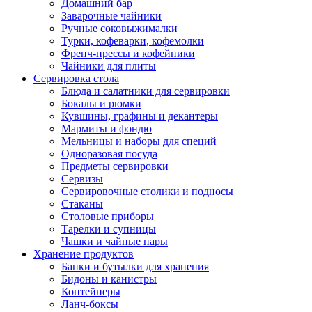
Домашний бар
Заварочные чайники
Ручные соковыжималки
Турки, кофеварки, кофемолки
Френч-прессы и кофейники
Чайники для плиты
Сервировка стола
Блюда и салатники для сервировки
Бокалы и рюмки
Кувшины, графины и декантеры
Мармиты и фондю
Мельницы и наборы для специй
Одноразовая посуда
Предметы сервировки
Сервизы
Сервировочные столики и подносы
Стаканы
Столовые приборы
Тарелки и супницы
Чашки и чайные пары
Хранение продуктов
Банки и бутылки для хранения
Бидоны и канистры
Контейнеры
Ланч-боксы