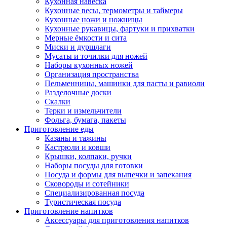
Кухонная навеска
Кухонные весы, термометры и таймеры
Кухонные ножи и ножницы
Кухонные рукавицы, фартуки и прихватки
Мерные ёмкости и сита
Миски и дуршлаги
Мусаты и точилки для ножей
Наборы кухонных ножей
Организация пространства
Пельменницы, машинки для пасты и равиоли
Разделочные доски
Скалки
Терки и измельчители
Фольга, бумага, пакеты
Приготовление еды
Казаны и тажины
Кастрюли и ковши
Крышки, колпаки, ручки
Наборы посуды для готовки
Посуда и формы для выпечки и запекания
Сковороды и сотейники
Специализированная посуда
Туристическая посуда
Приготовление напитков
Аксессуары для приготовления напитков