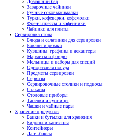
Домашний бар
Заварочные чайники
Ручные соковыжималки
Турки, кофеварки, кофемолки
Френч-прессы и кофейники
Чайники для плиты
Сервировка стола
Блюда и салатники для сервировки
Бокалы и рюмки
Кувшины, графины и декантеры
Мармиты и фондю
Мельницы и наборы для специй
Одноразовая посуда
Предметы сервировки
Сервизы
Сервировочные столики и подносы
Стаканы
Столовые приборы
Тарелки и супницы
Чашки и чайные пары
Хранение продуктов
Банки и бутылки для хранения
Бидоны и канистры
Контейнеры
Ланч-боксы