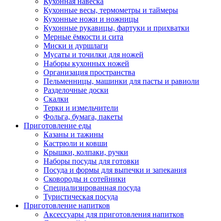
Кухонная навеска
Кухонные весы, термометры и таймеры
Кухонные ножи и ножницы
Кухонные рукавицы, фартуки и прихватки
Мерные ёмкости и сита
Миски и дуршлаги
Мусаты и точилки для ножей
Наборы кухонных ножей
Организация пространства
Пельменницы, машинки для пасты и равиоли
Разделочные доски
Скалки
Терки и измельчители
Фольга, бумага, пакеты
Приготовление еды
Казаны и тажины
Кастрюли и ковши
Крышки, колпаки, ручки
Наборы посуды для готовки
Посуда и формы для выпечки и запекания
Сковороды и сотейники
Специализированная посуда
Туристическая посуда
Приготовление напитков
Аксессуары для приготовления напитков