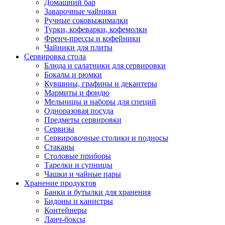
Домашний бар
Заварочные чайники
Ручные соковыжималки
Турки, кофеварки, кофемолки
Френч-прессы и кофейники
Чайники для плиты
Сервировка стола
Блюда и салатники для сервировки
Бокалы и рюмки
Кувшины, графины и декантеры
Мармиты и фондю
Мельницы и наборы для специй
Одноразовая посуда
Предметы сервировки
Сервизы
Сервировочные столики и подносы
Стаканы
Столовые приборы
Тарелки и супницы
Чашки и чайные пары
Хранение продуктов
Банки и бутылки для хранения
Бидоны и канистры
Контейнеры
Ланч-боксы