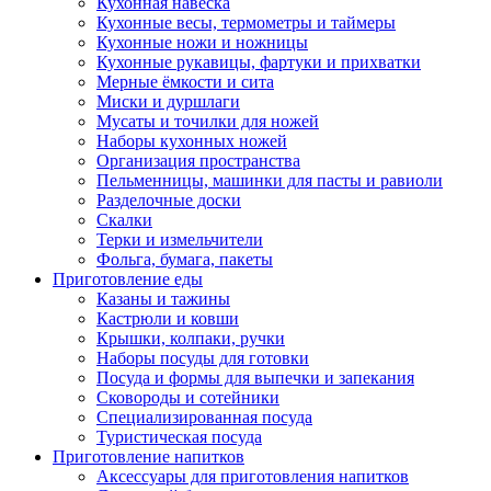
Кухонная навеска
Кухонные весы, термометры и таймеры
Кухонные ножи и ножницы
Кухонные рукавицы, фартуки и прихватки
Мерные ёмкости и сита
Миски и дуршлаги
Мусаты и точилки для ножей
Наборы кухонных ножей
Организация пространства
Пельменницы, машинки для пасты и равиоли
Разделочные доски
Скалки
Терки и измельчители
Фольга, бумага, пакеты
Приготовление еды
Казаны и тажины
Кастрюли и ковши
Крышки, колпаки, ручки
Наборы посуды для готовки
Посуда и формы для выпечки и запекания
Сковороды и сотейники
Специализированная посуда
Туристическая посуда
Приготовление напитков
Аксессуары для приготовления напитков