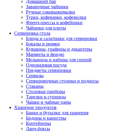
Домашний бар
Заварочные чайники
Ручные соковыжималки
Турки, кофеварки, кофемолки
Френч-прессы и кофейники
Чайники для плиты
Сервировка стола
Блюда и салатники для сервировки
Бокалы и рюмки
Кувшины, графины и декантеры
Мармиты и фондю
Мельницы и наборы для специй
Одноразовая посуда
Предметы сервировки
Сервизы
Сервировочные столики и подносы
Стаканы
Столовые приборы
Тарелки и супницы
Чашки и чайные пары
Хранение продуктов
Банки и бутылки для хранения
Бидоны и канистры
Контейнеры
Ланч-боксы