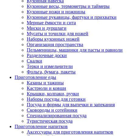
Кухонная навеска
Кухонные весы, термометры и таймеры
Кухонные ножи и ножницы
Кухонные рукавицы, фартуки и прихватки
Мерные ёмкости и сита
Миски и дуршлаги
Мусаты и точилки для ножей
Наборы кухонных ножей
Организация пространства
Пельменницы, машинки для пасты и равиоли
Разделочные доски
Скалки
Терки и измельчители
Фольга, бумага, пакеты
Приготовление еды
Казаны и тажины
Кастрюли и ковши
Крышки, колпаки, ручки
Наборы посуды для готовки
Посуда и формы для выпечки и запекания
Сковороды и сотейники
Специализированная посуда
Туристическая посуда
Приготовление напитков
Аксессуары для приготовления напитков