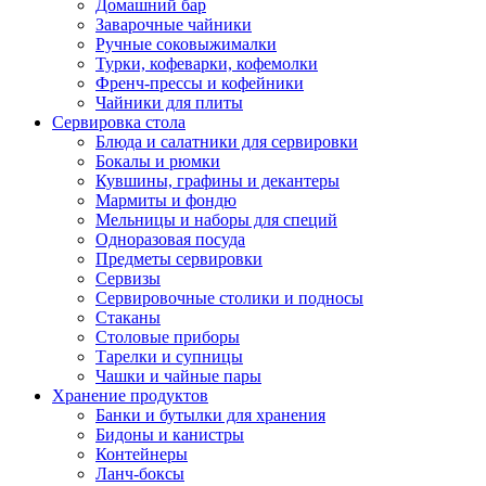
Домашний бар
Заварочные чайники
Ручные соковыжималки
Турки, кофеварки, кофемолки
Френч-прессы и кофейники
Чайники для плиты
Сервировка стола
Блюда и салатники для сервировки
Бокалы и рюмки
Кувшины, графины и декантеры
Мармиты и фондю
Мельницы и наборы для специй
Одноразовая посуда
Предметы сервировки
Сервизы
Сервировочные столики и подносы
Стаканы
Столовые приборы
Тарелки и супницы
Чашки и чайные пары
Хранение продуктов
Банки и бутылки для хранения
Бидоны и канистры
Контейнеры
Ланч-боксы