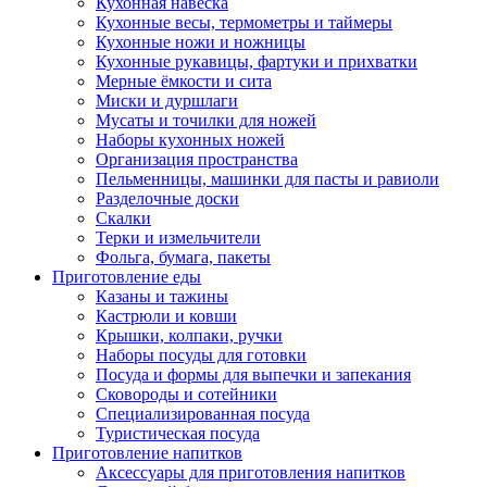
Кухонная навеска
Кухонные весы, термометры и таймеры
Кухонные ножи и ножницы
Кухонные рукавицы, фартуки и прихватки
Мерные ёмкости и сита
Миски и дуршлаги
Мусаты и точилки для ножей
Наборы кухонных ножей
Организация пространства
Пельменницы, машинки для пасты и равиоли
Разделочные доски
Скалки
Терки и измельчители
Фольга, бумага, пакеты
Приготовление еды
Казаны и тажины
Кастрюли и ковши
Крышки, колпаки, ручки
Наборы посуды для готовки
Посуда и формы для выпечки и запекания
Сковороды и сотейники
Специализированная посуда
Туристическая посуда
Приготовление напитков
Аксессуары для приготовления напитков