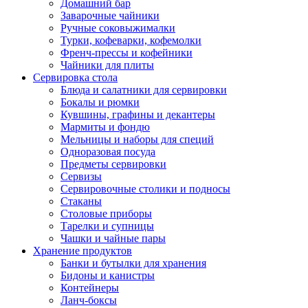
Домашний бар
Заварочные чайники
Ручные соковыжималки
Турки, кофеварки, кофемолки
Френч-прессы и кофейники
Чайники для плиты
Сервировка стола
Блюда и салатники для сервировки
Бокалы и рюмки
Кувшины, графины и декантеры
Мармиты и фондю
Мельницы и наборы для специй
Одноразовая посуда
Предметы сервировки
Сервизы
Сервировочные столики и подносы
Стаканы
Столовые приборы
Тарелки и супницы
Чашки и чайные пары
Хранение продуктов
Банки и бутылки для хранения
Бидоны и канистры
Контейнеры
Ланч-боксы