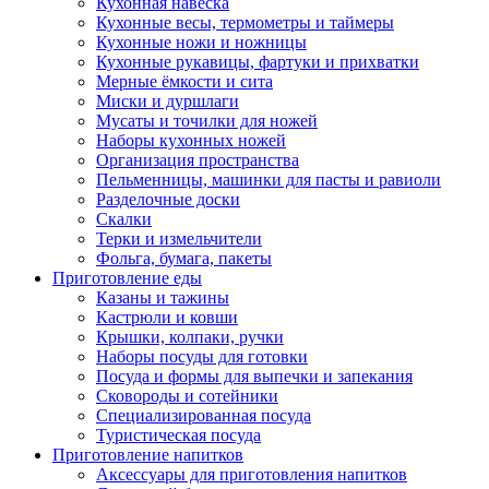
Кухонная навеска
Кухонные весы, термометры и таймеры
Кухонные ножи и ножницы
Кухонные рукавицы, фартуки и прихватки
Мерные ёмкости и сита
Миски и дуршлаги
Мусаты и точилки для ножей
Наборы кухонных ножей
Организация пространства
Пельменницы, машинки для пасты и равиоли
Разделочные доски
Скалки
Терки и измельчители
Фольга, бумага, пакеты
Приготовление еды
Казаны и тажины
Кастрюли и ковши
Крышки, колпаки, ручки
Наборы посуды для готовки
Посуда и формы для выпечки и запекания
Сковороды и сотейники
Специализированная посуда
Туристическая посуда
Приготовление напитков
Аксессуары для приготовления напитков