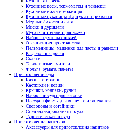
Кухонная навеска
Кухонные весы, термометры и таймеры
Кухонные ножи и ножницы
Кухонные рукавицы, фартуки и прихватки
Мерные ёмкости и сита
Миски и дуршлаги
Мусаты и точилки для ножей
Наборы кухонных ножей
Организация пространства
Пельменницы, машинки для пасты и равиоли
Разделочные доски
Скалки
Терки и измельчители
Фольга, бумага, пакеты
Приготовление еды
Казаны и тажины
Кастрюли и ковши
Крышки, колпаки, ручки
Наборы посуды для готовки
Посуда и формы для выпечки и запекания
Сковороды и сотейники
Специализированная посуда
Туристическая посуда
Приготовление напитков
Аксессуары для приготовления напитков