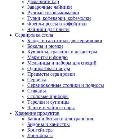
Домашний бар
Заварочные чайники
Ручные соковыжималки
Турки, кофеварки, кофемолки
Френч-прессы и кофейники
Чайники для плиты
Сервировка стола
Блюда и салатники для сервировки
Бокалы и рюмки
Кувшины, графины и декантеры
Мармиты и фондю
Мельницы и наборы для специй
Одноразовая посуда
Предметы сервировки
Сервизы
Сервировочные столики и подносы
Стаканы
Столовые приборы
Тарелки и супницы
Чашки и чайные пары
Хранение продуктов
Банки и бутылки для хранения
Бидоны и канистры
Контейнеры
Ланч-боксы